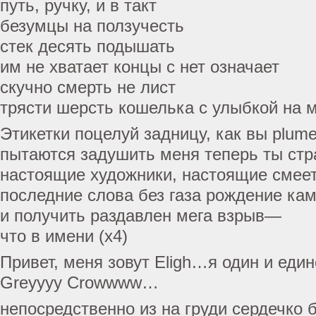
путь, ручку, и в такт
безумцы на ползучесть
стек десять подышать
им не хватает концы с нет означает
скучно смерть не лист
трясти шерсть кошелька с улыбкой на
Этикетки поцелуй задницу, как вы plume
пытаются задушить меня теперь ты ст
настоящие художники, настоящие смеет
последние слова без газа рождение ка
и получить раздавлен мега взрыв—
что в имени (x4)
Привет, меня зовут Eligh…я один и ед
Greyyyy Crowwww…
непосредственно из на груди сердечко б