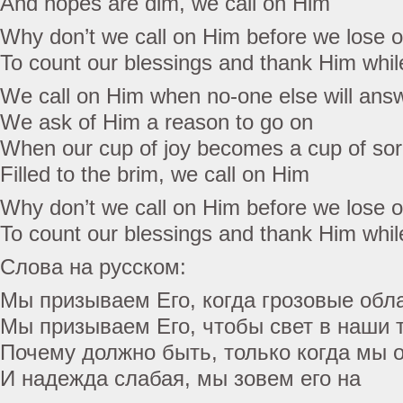
And hopes are dim, we call on Him
Why don’t we call on Him before we lose 
To count our blessings and thank Him whi
We call on Him when no-one else will ans
We ask of Him a reason to go on
When our cup of joy becomes a cup of so
Filled to the brim, we call on Him
Why don’t we call on Him before we lose 
To count our blessings and thank Him whi
Слова на русском:
Мы призываем Его, когда грозовые обл
Мы призываем Его, чтобы свет в наши 
Почему должно быть, только когда мы 
И надежда слабая, мы зовем его на