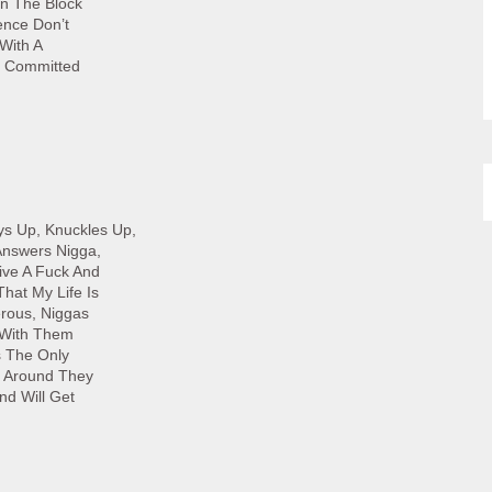
On The Block
ence Don’t
 With A
z Committed
ays Up, Knuckles Up,
Answers Nigga,
ive A Fuck And
That My Life Is
erous, Niggas
 With Them
s The Only
k Around They
nd Will Get