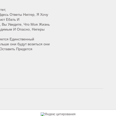
тет,
Здесь Ответы Ниггер, Я Хочу
ают Ебать И
, Вы Увидите, Что Моя Жизнь
едимым И Опасно, Нигеры
ляется Единственный
льше они будут возиться они
 Оставить Придется