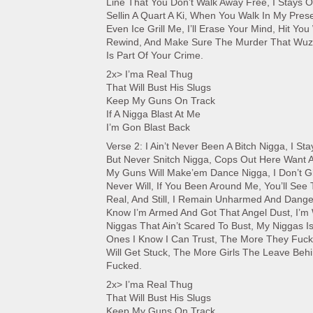
Line That You Don’t Walk Away Free, I Stays 
Sellin A Quart A Ki, When You Walk In My Pres
Even Ice Grill Me, I’ll Erase Your Mind, Hit You
Rewind, And Make Sure The Murder That Wu
Is Part Of Your Crime.
2x> I’ma Real Thug
That Will Bust His Slugs
Keep My Guns On Track
If A Nigga Blast At Me
I’m Gon Blast Back
Verse 2: I Ain’t Never Been A Bitch Nigga, I St
But Never Snitch Nigga, Cops Out Here Want 
My Guns Will Make’em Dance Nigga, I Don’t G
Never Will, If You Been Around Me, You’ll See 
Real, And Still, I Remain Unharmed And Dang
Know I’m Armed And Got That Angel Dust, I’m
Niggas That Ain’t Scared To Bust, My Niggas I
Ones I Know I Can Trust, The More They Fuc
Will Get Stuck, The More Girls The Leave Behi
Fucked.
2x> I’ma Real Thug
That Will Bust His Slugs
Keep My Guns On Track