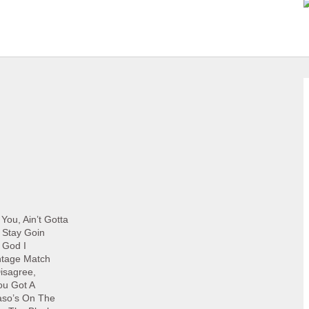
You, Ain’t Gotta
 Stay Goin
r God I
ntage Match
isagree,
You Got A
aso’s On The