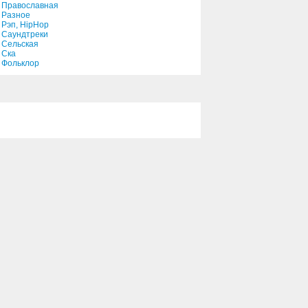
Православная
Разное
Рэп, HipHop
Саундтреки
Сельская
Ска
Фольклор