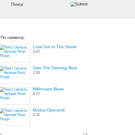
s
По символу:
Love Out In The Street
3:47
Sam The Dancing Bear
2:50
Millionaire Blues
4:27
Modus Operandi
4:32
Olympic Cyclist