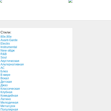
4:42
Impersonator
3:56
Стили:
Fill This Night
80e,90e
4:27
Avant-Garde
Electro
Instrumental
New-эйдж
Kicks & Bricks
R&B
3:00
Soul
Акустическая
Альтернативная
АС
Блюз
В мире
Вокал
Детская
Джаз
Классическая
Клубная
Комедийная
Латино
Мелодичная
Метал,рок
Популярная