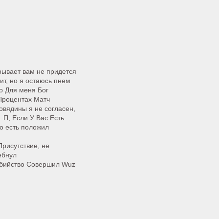
рывает вам не придется
ит, но я остаюсь пнем
о Для меня Бог
Процентах Матч
овядины я не согласен,
. П, Если У Вас Есть
о есть положил
Присутствие, не
ебнул
Убийство Совершил Wuz