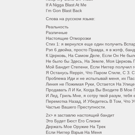
If A Nigga Blast At Me
I’m Gon Blast Back
Слова на русском языке:
Реальность
Различные
Настоящие Отморозки
Стих 1: я вернулся еще один получить Вспа
Рэп 6 двойка, просто Правда, я в жэтф, банд
К Церковь, На Самом Деле, Если Он Не был
Не было бы Здесь, На Земле, Моя Церковь 
Мой Бандит Степени, Если Ниггер получил г
Я Останусь Reppin, Что Паром Стиле, С З. С
Проблема Иди и не испытывай меня, их Пас
Линия не Пожимая Руки, Остается На Улице
Продавать Л И Ки, Когда Вы Входите В Мое 
И Лед, Гриль Мне, я сотру твой разум, тебя 
Перемотка Назад, И Убедитесь В Том, Что 
Частью Вашего Преступности.
2х> я заставлю настоящий бандит
Это Будет Бюст Его Слизни
Держать Мое Оружие На Трек
Если Ниггер Взрыв На Меня