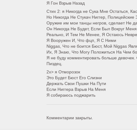
Я Гон Взрыв Назад
Стих 2: я Никогда не Сука Мне Остаться, Кас
Но Никогда Не Стукач Ниггер, Полицейские 
Оружие им мои танцы негров, сделает Не д
Он Никогда Не Будет, Если Был Вокруг Меня
Реально, И Тем Не Менее, Я Остаюсь Невр
Я Вооружен И, Что фцп, Я С Ними
Niggas, Что не боится Бюст, Мой Niggas Яв
Их, Я Знаю, Что Могу Положиться На Чем бо
Я не буду комментировать больше девочек.
Пиздец.
2x> я Отморозок
Это Будет Бюст Его Слизни
Держать Свои Пушки На Пути
Если Ниггера Взрыв На Меня
Я собираюсь поджарить
Комментарии закрыты.