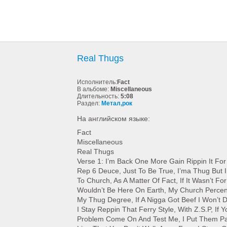
Real Thugs
Исполнитель:
Fact
В альбоме:
Miscellaneous
Длительность:
5:08
Раздел:
Метал,рок
На английском языке:
Fact
Miscellaneous
Real Thugs
Verse 1: I’m Back One More Gain Rippin It For 
Rep 6 Deuce, Just To Be True, I’ma Thug But I
To Church, As A Matter Of Fact, If It Wasn’t Fo
Wouldn’t Be Here On Earth, My Church Perce
My Thug Degree, If A Nigga Got Beef I Won’t D
I Stay Reppin That Ferry Style, With Z.S.P, If 
Problem Come On And Test Me, I Put Them P