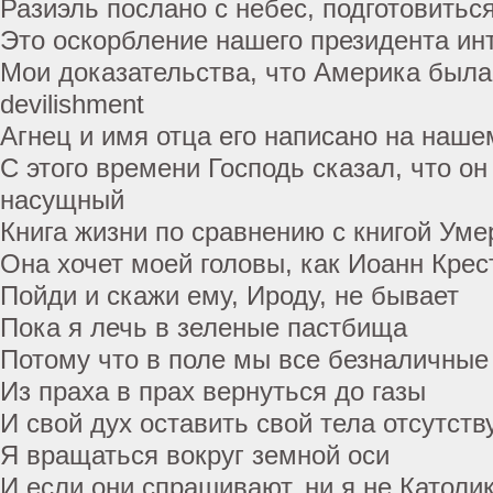
Разиэль послано с небес, подготовитьс
Это оскорбление нашего президента ин
Мои доказательства, что Америка был
devilishment
Агнец и имя отца его написано на наше
С этого времени Господь сказал, что о
насущный
Книга жизни по сравнению с книгой Уме
Она хочет моей головы, как Иоанн Крес
Пойди и скажи ему, Ироду, не бывает
Пока я лечь в зеленые пастбища
Потому что в поле мы все безналичные
Из праха в прах вернуться до газы
И свой дух оставить свой тела отсутст
Я вращаться вокруг земной оси
И если они спрашивают, ни я не Католи