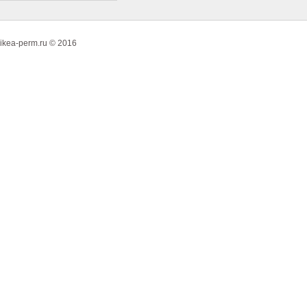
ikea-perm.ru © 2016