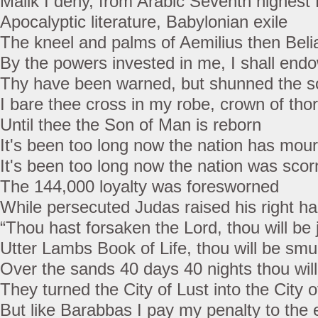
Malik I deny, from Arabic Seventh highest
Apocalyptic literature, Babylonian exile
The kneel and palms of Aemilius then Beli
By the powers invested in me, I shall end
Thy have been warned, but shunned the s
I bare thee cross in my robe, crown of tho
Until thee the Son of Man is reborn
It's been too long now the nation has mou
It's been too long now the nation was sco
The 144,000 loyalty was foresworned
While persecuted Judas raised his right 
“Thou hast forsaken the Lord, thou will be
Utter Lambs Book of Life, thou will be sm
Over the sands 40 days 40 nights thou will
They turned the City of Lust into the City 
But like Barabbas I pay my penalty to the