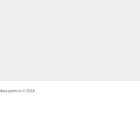
ikea-perm.ru © 2016