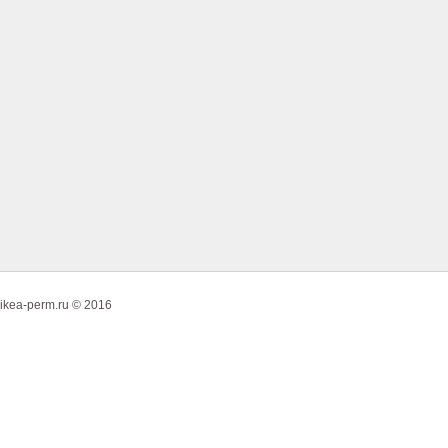
ikea-perm.ru © 2016