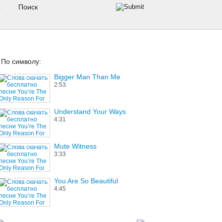
s
По символу:
Bigger Man Than Me
2:53
Understand Your Ways
4:31
Mute Witness
3:33
You Are So Beautiful
4:45
Believe