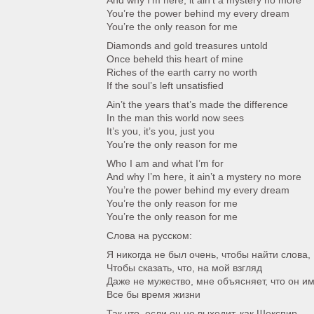
And why I’m here, it ain’t a mystery no more
You’re the power behind my every dream
You’re the only reason for me
Diamonds and gold treasures untold
Once beheld this heart of mine
Riches of the earth carry no worth
If the soul’s left unsatisfied
Ain’t the years that’s made the difference
In the man this world now sees
It’s you, it’s you, just you
You’re the only reason for me
Who I am and what I’m for
And why I’m here, it ain’t a mystery no more
You’re the power behind my every dream
You’re the only reason for me
You’re the only reason for me
Слова на русском:
Я никогда не был очень, чтобы найти слова,
Чтобы сказать, что, на мой взгляд
Даже не мужество, мне объясняет, что он им
Все бы время жизни
Так что, если он не выходит, как Шекспир