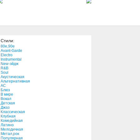
3:17
Who Wants Love?
2:36
Стили:
Public Servant
80e,90e
2:21
Avant-Garde
Electro
Instrumental
New-эйдж
Beggar's Day
R&B
4:00
Soul
Акустическая
Альтернативная
АС
I Gotta Have My Baby Back
Блюз
В мире
2:30
Вокал
Детская
Джаз
Where Ironcrosses Grow
Классическая
Клубная
2:55
Комедийная
Латино
Мелодичная
Yuzuriha
Метал,рок
Популярная
4:20