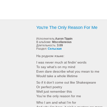
You're The Only Reason For Me
Исполнитель:
Aaron Tippin
В альбоме:
Miscellaneous
Длительность:
3:09
Раздел:
Сельская
На родном языке:
I was never much at findin’ words
To say what’s on my mind
Even dare describe what you mean to me
Would take a whole lifetime
So if it don’t come out like Shakespeare
Or perfect poetry
Well just remember this
You’re the only reason for me
Who I am and what I’m for