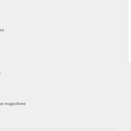
ее
у
 не подробнее