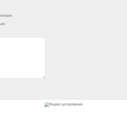
ательно
ьно