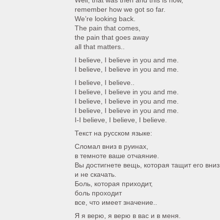
Well, that was then and this is now,
remember how we got so far.
We’re looking back.
The pain that comes,
the pain that goes away
all that matters..
I believe, I believe in you and me.
I believe, I believe in you and me.
I believe, I believe..
I believe, I believe in you and me.
I believe, I believe in you and me.
I believe, I believe in you and me.
I-I believe, I believe, I believe.
Текст на русском языке:
Сломал вниз в руинах,
в темноте ваше отчаяние.
Вы достигнете вещь, которая тащит его вниз
и не скачать.
Боль, которая приходит,
боль проходит
все, что имеет значение..
Я я верю, я верю в вас и в меня.