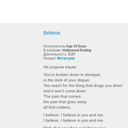
Believe
Исполнитель:
Age Of Daze
В альбоме:
Hollywood Ending
Длительность:
3:27
Раздел:
Метал,рок
На родном языке:
You’re broken down in disrepair,
in the dark of your dispair.
You reach for the thing that drags you down
and it won’t come down.
The pain that comes,
the pain that goes away
all that matters..
I believe, I believe in you and me.
I believe, I believe in you and me.