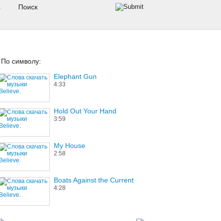
s
По символу:
Elephant Gun
4:33
Hold Out Your Hand
3:59
My House
2:58
Boats Against the Current
4:28
Lagenda