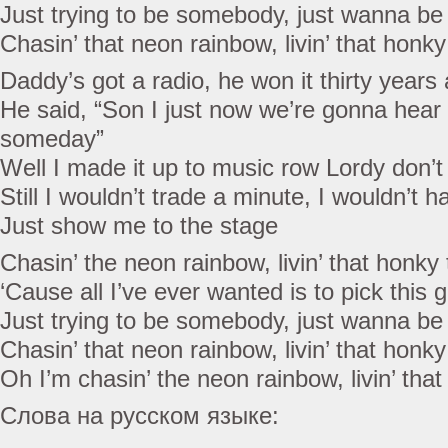
Just trying to be somebody, just wanna b
Chasin’ that neon rainbow, livin’ that honk
Daddy’s got a radio, he won it thirty years
He said, “Son I just now we’re gonna hear 
someday”
Well I made it up to music row Lordy don’t
Still I wouldn’t trade a minute, I wouldn’t 
Just show me to the stage
Chasin’ the neon rainbow, livin’ that honk
‘Cause all I’ve ever wanted is to pick this 
Just trying to be somebody, just wanna b
Chasin’ that neon rainbow, livin’ that honk
Oh I’m chasin’ the neon rainbow, livin’ th
Слова на русском языке: