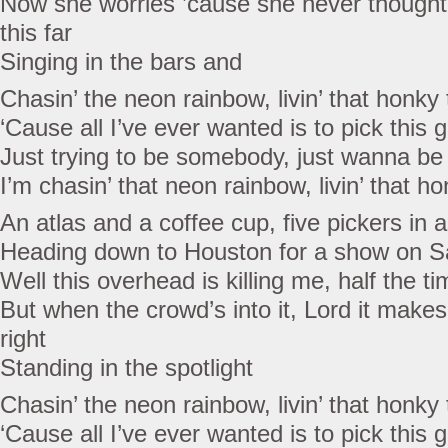
Now she worries ’cause she never thought I’
this far
Singing in the bars and
Chasin’ the neon rainbow, livin’ that honk
‘Cause all I’ve ever wanted is to pick this 
Just trying to be somebody, just wanna b
I’m chasin’ that neon rainbow, livin’ that 
An atlas and a coffee cup, five pickers in 
Heading down to Houston for a show on Sa
Well this overhead is killing me, half the ti
But when the crowd’s into it, Lord it makes
right
Standing in the spotlight
Chasin’ the neon rainbow, livin’ that honk
‘Cause all I’ve ever wanted is to pick this 