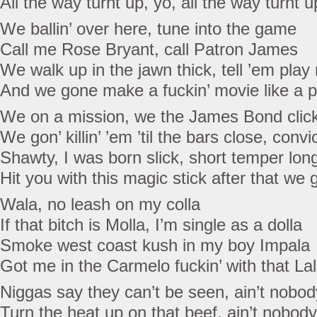
All the way turnt up, yo, all the way turnt u
We ballin’ over here, tune into the game
Call me Rose Bryant, call Patron James
We walk up in the jawn thick, tell ’em pla
And we gone make a fuckin’ movie like a po
We on a mission, we the James Bond clic
We gon’ killin’ ’em ’til the bars close, convi
Shawty, I was born slick, short temper lon
Hit you with this magic stick after that we 
Wala, no leash on my colla
If that bitch is Molla, I’m single as a dolla
Smoke west coast kush in my boy Impala
Got me in the Carmelo fuckin’ with that La
Niggas say they can’t be seen, ain’t nobod
Turn the heat up on that beef, ain’t nobod