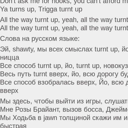
Don’t ask me for hooks, you can’t afford 
Ya turns up, Trigga turnt up
All the way turnt up, yeah, all the way turn
All the way turnt up, yeah, all the way tur
Слова на русском языке:
Эй, shawty, мы всех смыслах turnt up, йо,
ницца
Все способ turnt up, йо, turnt up, новоку
Весь путь turnt вверх, йо, всю дорогу б
Все способ взобралась вверх, Йо, всю 
вверх
Мы здесь, чтобы выйти из игры, слушат
Мне Розы Брайант, вызов босса, Джейм
Мы Ходьба в jawn толщиной скажи им и
быстрая