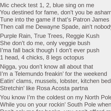
Mic check test 1, 2, blue sing on me
You destined for fame, don’t you be asha
Tune into the game if that’s Patron James
Then call me Dewayne Spade, ain’t nobod
Purple Rain, True Trees, Reggie Kush
She don’t do me, only veggie bush
I’ma fall back though I don’t ever push
1 head, 4 chicks, 8 legs octopus
Nigga, you don’t know all about that
I’m a Telemundo freakin’ for the weekend
Eatin’ clams, mussels, lobster, kitchen bed
Stretchin’ like Rosa Acosta partna
You know I’m the coldest on my North Pole
While you on your rockin’ South Pole when i