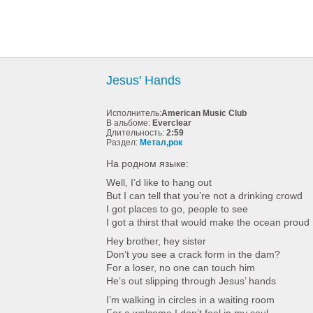
Jesus' Hands
Исполнитель:
American Music Club
В альбоме:
Everclear
Длительность:
2:59
Раздел:
Метал,рок
На родном языке:
Well, I’d like to hang out
But I can tell that you’re not a drinking crowd
I got places to go, people to see
I got a thirst that would make the ocean proud
Hey brother, hey sister
Don’t you see a crack form in the dam?
For a loser, no one can touch him
He’s out slipping through Jesus’ hands
I’m walking in circles in a waiting room