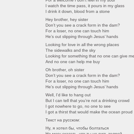
For a welcome I don’t feel in my soul
I watch the time pass, it pours in my glass
I drink it down, blood from a stone
Hey brother, hey sister
Don’t you see a crack form in the dam?
For a loser, no one can touch him
He’s out slipping through Jesus’ hands
Looking for love in all the wrong places
The sidewalks and the sky
Looking for something that no one can give m
And no one can help me buy
Oh brother, oh sister
Don’t you see a crack form in the dam?
For a loser, no one can touch him
He’s out slipping through Jesus’ hands
Well, I’d like to hang out
But I can tell that you’re not a drinking crowd
I got nowhere to go, no one to see
I got a thirst that would make the ocean proud
Текст на русском:
Ну, я хотел бы, чтобы болтаться
Но могу сказать, что ты не пить толпой