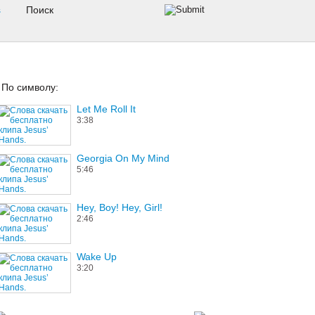
s
По символу:
Let Me Roll It
3:38
Georgia On My Mind
5:46
Hey, Boy! Hey, Girl!
2:46
Wake Up
3:20
Some Day Soon