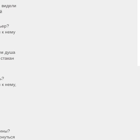
и видели
й
рьер?
 к нему
ем душа
 стакан
ь?
 к нему,
тины?
онуться