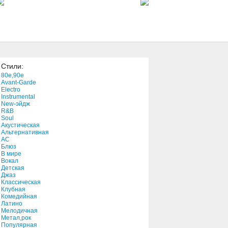
5:00
Strobes
4:36
Стили:
Fooling Yourself
80e,90e
6:31
Avant-Garde
Electro
Instrumental
New-эйдж
Last One Standing
R&B
3:55
Soul
Акустическая
Альтернативная
АС
Johnny B. Goode
Блюз
В мире
5:12
Вокал
Детская
Джаз
Stomach
Классическая
Клубная
6:45
Комедийная
Латино
Мелодичная
Lieb Mis Bis Dienstag-love
Метал,рок
You Till Tuesday
Популярная