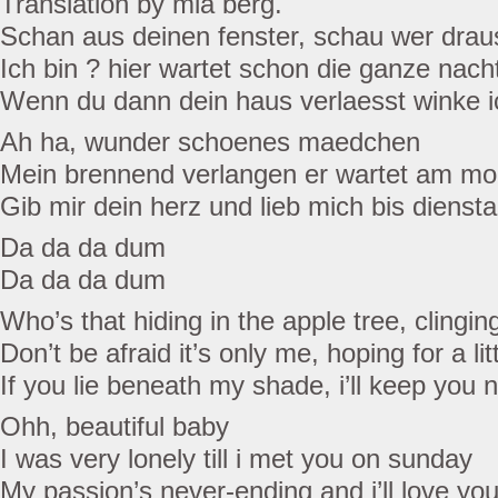
Translation by mia berg.
Schan aus deinen fenster, schau wer draus
Ich bin ? hier wartet schon die ganze nach
Wenn du dann dein haus verlaesst winke ic
Ah ha, wunder schoenes maedchen
Mein brennend verlangen er wartet am mo
Gib mir dein herz und lieb mich bis dienst
Da da da dum
Da da da dum
Who’s that hiding in the apple tree, clingin
Don’t be afraid it’s only me, hoping for a li
If you lie beneath my shade, i’ll keep you 
Ohh, beautiful baby
I was very lonely till i met you on sunday
My passion’s never-ending and i’ll love you 