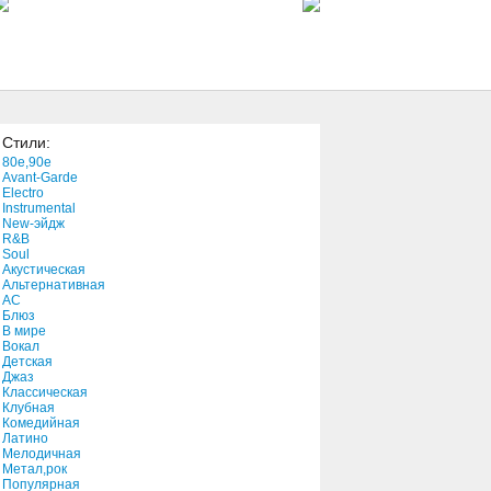
4:21
Where Do We Go
4:40
Стили:
The River's Own
80e,90e
6:58
Avant-Garde
Electro
Instrumental
New-эйдж
You're Not Alone
R&B
3:12
Soul
Акустическая
Альтернативная
АС
Bottle This
Блюз
В мире
1:15:21
Вокал
Детская
Джаз
Heaven & Hell
Классическая
Клубная
4:48
Комедийная
Латино
Мелодичная
Save Me
Метал,рок
Популярная
4:38