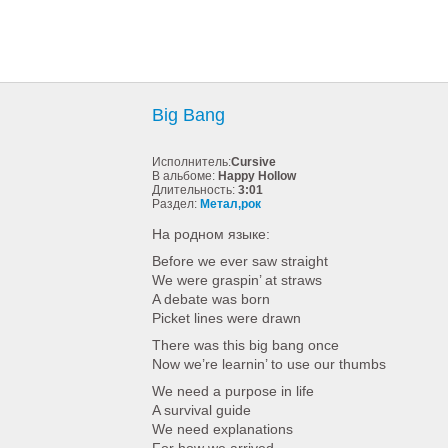
Big Bang
Исполнитель:
Cursive
В альбоме:
Happy Hollow
Длительность:
3:01
Раздел:
Метал,рок
На родном языке:
Before we ever saw straight
We were graspin’ at straws
A debate was born
Picket lines were drawn
There was this big bang once
Now we’re learnin’ to use our thumbs
We need a purpose in life
A survival guide
We need explanations