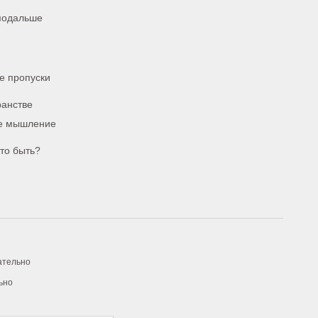
подальше
те пропуски
ранстве
ое мышление
то быть?
ательно
ьно