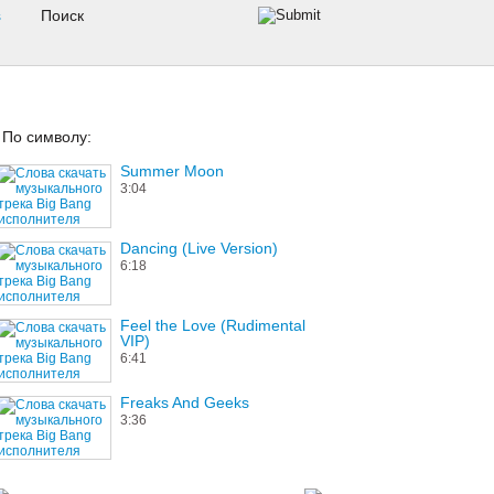
s
По символу:
Summer Moon
3:04
Dancing (Live Version)
6:18
Feel the Love (Rudimental
VIP)
6:41
Freaks And Geeks
3:36
She Found The Place