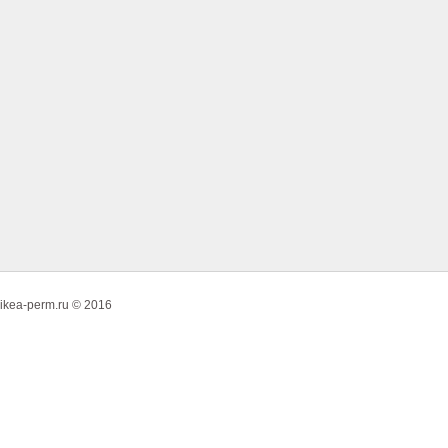
ikea-perm.ru © 2016