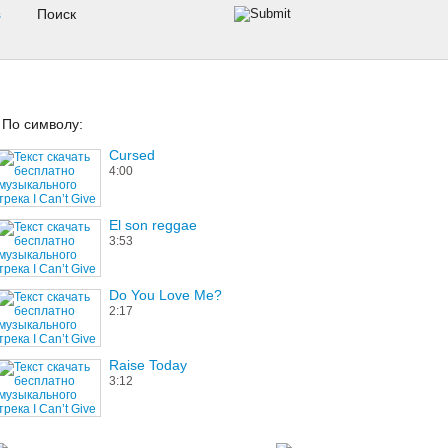
s
По символу:
Cursed
4:00
El son reggae
3:53
Do You Love Me?
2:17
Raise Today
3:12
Uneven & Brittle