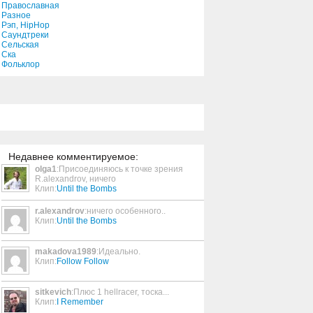
Православная
Разное
Рэп, HipHop
Sick Of It All
Саундтреки
Сельская
5:02
Ска
Фольклор
Le Chat Du Cafe Des
Artistes
4:06
The Pool of Tear
3:38
Недавнее комментируемое:
olga1
:Присоединяюсь к точке зрения
R.alexandrov, ничего
Something About This Girl
Клип:
Until the Bombs
3:42
r.alexandrov
:ничего особенного..
Клип:
Until the Bombs
Who said
3:25
makadova1989
:Идеально.
Клип:
Follow Follow
sitkevich
:Плюс 1 hellracer, тоска...
Livin' On Newton Hall
Клип:
I Remember
2:53