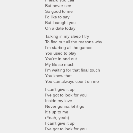
I heard you call
But never see
So good to me
I’d like to say
But I caught you
On a date today
Talking in my sleep I try
To find out all the reasons why
I’m starting all the games
You used to play
You’re in and out
My life so much
I’m waiting for that final touch
You know that
You can always count on me
I can’t give it up
I’ve got to look for you
Inside my love
Never gonna let it go
It’s up to me
(Yeah, yeah)
I can’t give it up
I’ve got to look for you