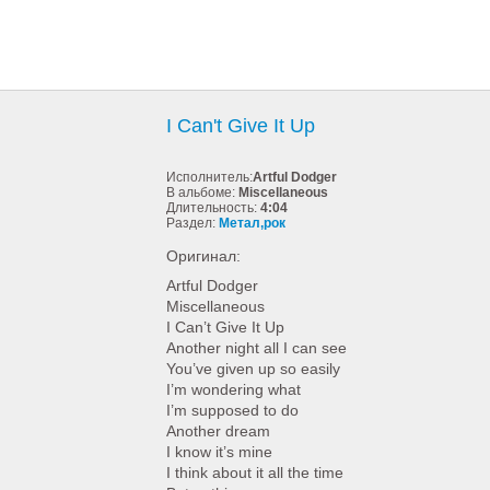
I Can't Give It Up
Исполнитель:
Artful Dodger
В альбоме:
Miscellaneous
Длительность:
4:04
Раздел:
Метал,рок
Оригинал:
Artful Dodger
Miscellaneous
I Can’t Give It Up
Another night all I can see
You’ve given up so easily
I’m wondering what
I’m supposed to do
Another dream
I know it’s mine
I think about it all the time