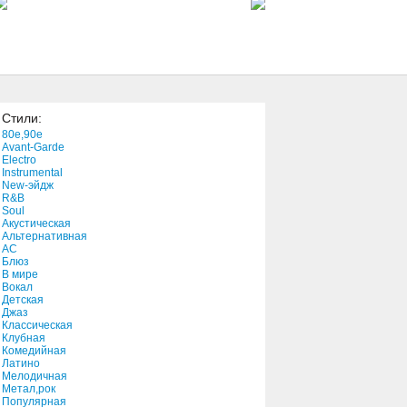
4:50
Birds'd Crash
3:57
Стили:
Liberty
80e,90e
5:02
Avant-Garde
Electro
Instrumental
New-эйдж
Nadie Me Quiere
R&B
3:05
Soul
Акустическая
Альтернативная
АС
Death Metal Holocaust
Блюз
В мире
3:18
Вокал
Детская
Джаз
The Riverbank
Классическая
Клубная
2:28
Комедийная
Латино
Мелодичная
Midnight Moon Misery
Метал,рок
Популярная
5:05