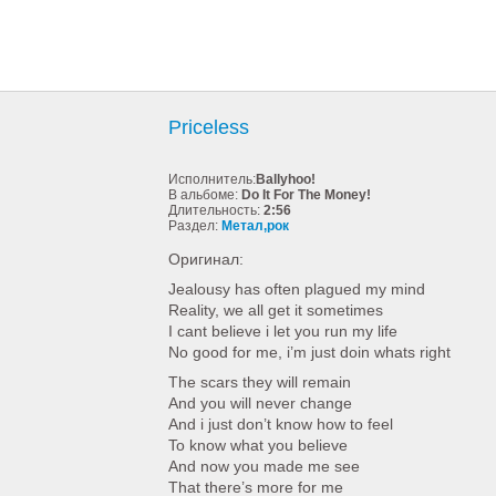
Priceless
Исполнитель:
Ballyhoo!
В альбоме:
Do It For The Money!
Длительность:
2:56
Раздел:
Метал,рок
Оригинал:
Jealousy has often plagued my mind
Reality, we all get it sometimes
I cant believe i let you run my life
No good for me, i’m just doin whats right
The scars they will remain
And you will never change
And i just don’t know how to feel
To know what you believe
And now you made me see
That there’s more for me