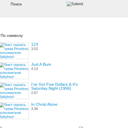
s
По символу:
123
3:02
Just A Bum
4:13
I've Got Five Dollars & It's
Saturday Night (1956)
2:07
In Christ Alone
3:36
Intro