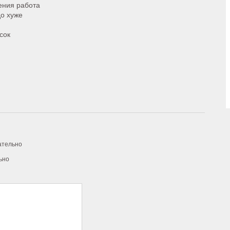
ения работа
до хуже
сок
ательно
ьно