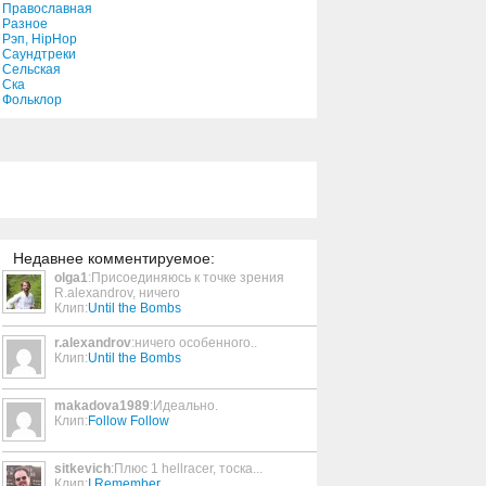
Православная
Разное
Рэп, HipHop
Marwa Blues
Саундтреки
Сельская
3:42
Ска
Фольклор
Seas Of Starvation
3:57
Follow Follow
4:13
Недавнее комментируемое:
olga1
:Присоединяюсь к точке зрения
Father Son Picnic
R.alexandrov, ничего
Клип:
Until the Bombs
1:54
r.alexandrov
:ничего особенного..
Клип:
Until the Bombs
AM Tilts
5:30
makadova1989
:Идеально.
Клип:
Follow Follow
Common Enemy
sitkevich
:Плюс 1 hellracer, тоска...
3:56
Клип:
I Remember