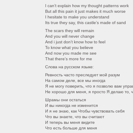
I can’t explain how my thought patterns work
But all this pain it just makes it much worse
I hesitate to make you understand
Its true they say, this castle’s made of sand
The scars they will remain
And you will never change
And i just don’t know how to feel
To know what you believe
And now you made me see
That there’s more for me
Слова на русском языке:
Ревность часто преследует мой разум
На самом деле, все мы иногда
Я не могу поверить, что я позволю вам упр
Не хорошо для меня, я просто Я делаю то, 
Шрамы они остаться
И вы никогда не изменится
И я не знаю, как Чтобы чувствовать себя
Что вы знаете, что вы считают
И теперь вы меня видите
Что есть больше для меня