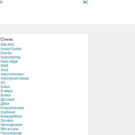
0:19
Back When We Were Young
2:20
Стили:
F.E.A.R. Transmission 3: As
80e,90e
War Fades
Avant-Garde
1:00
Electro
Instrumental
New-эйдж
Invisible
R&B
3:44
Soul
Акустическая
Альтернативная
АС
Sargasm
Блюз
В мире
2:45
Вокал
Детская
Джаз
Rambling On My Mind
Классическая
Клубная
2:54
Комедийная
Латино
Мелодичная
I Got Lost In His Arms
Метал,рок
Популярная
3:06