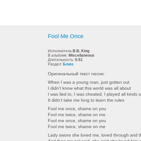
Fool Me Once
Исполнитель:
B.B. King
В альбоме:
Miscellaneous
Длительность:
5:51
Раздел:
Блюз
Оригинальный текст песни:
When I was a young man, just gotten out
I didn’t know what this world was all about
I was lied to, I was cheated, I played all kinds o
It didn’t take me long to learn the rules
Fool me once, shame on you
Fool me twice, shame on me
Fool me once, shame on you
Fool me twice, shame on me
Lady swore she loved me, loved through and 