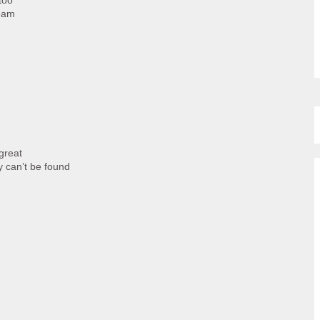
too
ream
great
 can’t be found