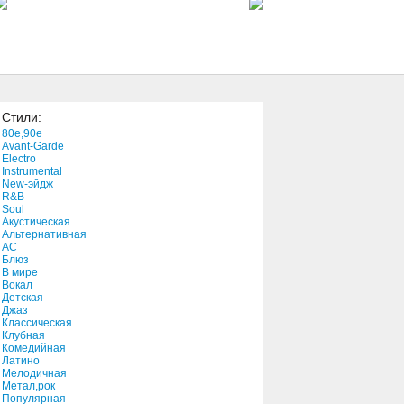
3:48
Tightrope
5:12
Стили:
Whatever (’89 Version)
80e,90e
2:40
Avant-Garde
Electro
Instrumental
New-эйдж
Broken Wing
R&B
4:05
Soul
Акустическая
Альтернативная
АС
How Many
Блюз
В мире
4:37
Вокал
Детская
Джаз
Hail The Day
Классическая
Клубная
4:19
Комедийная
Латино
Мелодичная
Kill Trend Suicide
Метал,рок
Популярная
2:37