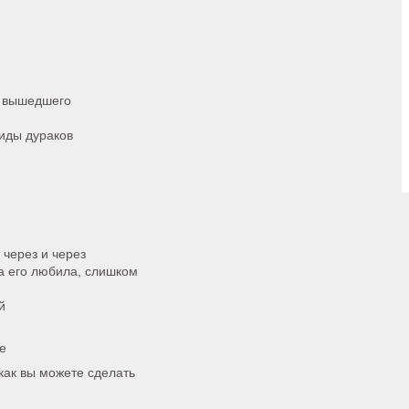
о вышедшего
виды дураков
 через и через
на его любила, слишком
й
е
как вы можете сделать