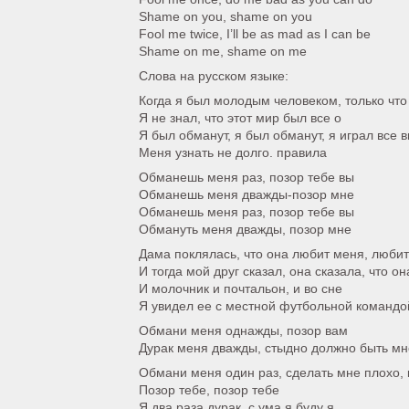
Shame on you, shame on you
Fool me twice, I’ll be as mad as I can be
Shame on me, shame on me
Слова на русском языке:
Когда я был молодым человеком, только чт
Я не знал, что этот мир был все о
Я был обманут, я был обманут, я играл все 
Меня узнать не долго. правила
Обманешь меня раз, позор тебе вы
Обманешь меня дважды-позор мне
Обманешь меня раз, позор тебе вы
Обмануть меня дважды, позор мне
Дама поклялась, что она любит меня, любит
И тогда мой друг сказал, она сказала, что о
И молочник и почтальон, и во сне
Я увидел ее с местной футбольной командо
Обмани меня однажды, позор вам
Дурак меня дважды, стыдно должно быть мн
Обмани меня один раз, сделать мне плохо, 
Позор тебе, позор тебе
Я два раза дурак, с ума я буду я