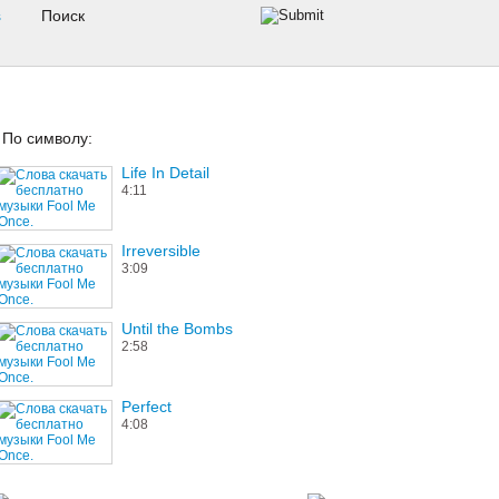
s
По символу:
Life In Detail
4:11
Irreversible
3:09
Until the Bombs
2:58
Perfect
4:08
Hold My Hand