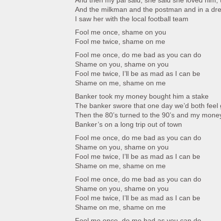
And then my pal said, she said she loved him, 
And the milkman and the postman and in a d
I saw her with the local football team
Fool me once, shame on you
Fool me twice, shame on me
Fool me once, do me bad as you can do
Shame on you, shame on you
Fool me twice, I’ll be as mad as I can be
Shame on me, shame on me
Banker took my money bought him a stake
The banker swore that one day we’d both feel 
Then the 80’s turned to the 90’s and my money
Banker’s on a long trip out of town
Fool me once, do me bad as you can do
Shame on you, shame on you
Fool me twice, I’ll be as mad as I can be
Shame on me, shame on me
Fool me once, do me bad as you can do
Shame on you, shame on you
Fool me twice, I’ll be as mad as I can be
Shame on me, shame on me
Fool me once, do me bad as you can do