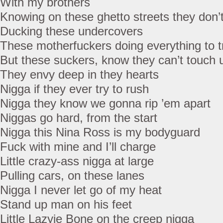
With my brothers
Knowing on these ghetto streets they don’t
Ducking these undercovers
These motherfuckers doing everything to t
But these suckers, know they can’t touch 
They envy deep in they hearts
Nigga if they ever try to rush
Nigga they know we gonna rip ’em apart
Niggas go hard, from the start
Nigga this Nina Ross is my bodyguard
Fuck with mine and I’ll charge
Little crazy-ass nigga at large
Pulling cars, on these lanes
Nigga I never let go of my heat
Stand up man on his feet
Little Lazyie Bone on the creep nigga