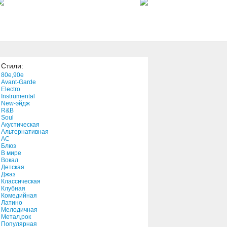
0:55
Miners
2:16
Стили:
Cant Stop The Music
80e,90e
10:07
Avant-Garde
Electro
Instrumental
New-эйдж
You're Aging Well
R&B
4:25
Soul
Акустическая
Альтернативная
АС
The Letter
Блюз
В мире
2:09
Вокал
Детская
Джаз
All The Way Turnt Up
Классическая
Клубная
3:54
Комедийная
Латино
Мелодичная
Money, Money, Money
Метал,рок
Популярная
3:12