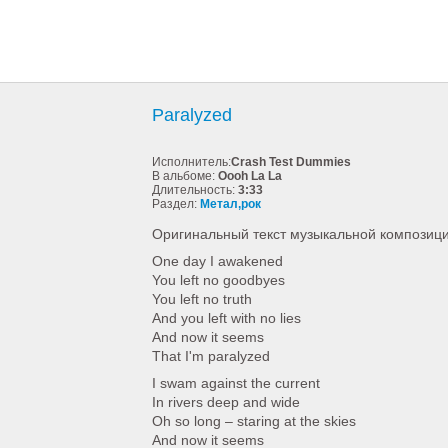
Paralyzed
Исполнитель:
Crash Test Dummies
В альбоме:
Oooh La La
Длительность:
3:33
Раздел:
Метал,рок
Оригинальный текст музыкальной композици
One day I awakened
You left no goodbyes
You left no truth
And you left with no lies
And now it seems
That I'm paralyzed
I swam against the current
In rivers deep and wide
Oh so long – staring at the skies
And now it seems