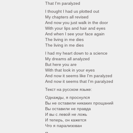
That I'm paralyzed
I thought I had us plotted out
My chapters all revised
And now you just walk in the door
With your lips and hair and eyes
And when I see your face again
The living in me dies
The living in me dies
I had my heart down to a science
My dreams all analyzed
But here you are
With that look in your eyes
And now it seems like I'm paralyzed
And now it seems that I'm paralyzed
Текст на русском языке:
Однажды, я проснулся
Вы не оставили никаких прощаний
Вы оставили не правда
И вы с левой не ложь
И теперь, он кажется
Что я парализован