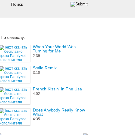
s
По символу:
When Your World Was
Turning for Me
2:39
Smile Remix
3:10
French Kissin' In The Usa
4:02
Does Anybody Really Know
What
4:35
The Lowdown