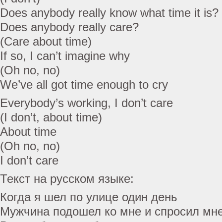
Does anybody really know what time it is?
Does anybody really care?
(Care about time)
If so, I can’t imagine why
(Oh no, no)
We’ve all got time enough to cry
Everybody’s working, I don’t care
(I don’t, about time)
About time
(Oh no, no)
I don’t care
Текст на русском языке:
Когда я шел по улице один день
Мужчина подошел ко мне и спросил мн