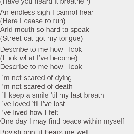
(Have you heard it breathe?)
An endless sigh I cannot hear
(Here I cease to run)
Arid mouth so hard to speak
(Street cat got my tongue)
Describe to me how I look
(Look what I’ve become)
Describe to me how I look
I’m not scared of dying
I’m not scared of death
I’ll keep a smile ’til my last breath
I’ve loved ’til I’ve lost
I’ve lived how I felt
One day I may find peace within myself
Boyish grin, it bears me well