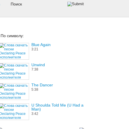
s
По символу:
Blue Again
3:21
Unwind
7:38
The Dancer
5:38
U Shoulda Told Me (U Had a
Man)
3:42
Southbound