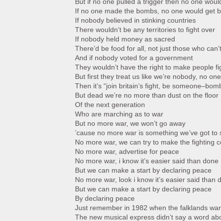
But if no one pulled a trigger then no one woul
If no one made the bombs, no one would get 
If nobody believed in stinking countries
There wouldn’t be any territories to fight over
If nobody held money as sacred
There’d be food for all, not just those who can’t 
And if nobody voted for a government
They wouldn’t have the right to make people fi
But first they treat us like we’re nobody, no one
Then it’s “join britain’s fight, be someone–b
But dead we’re no more than dust on the floor
Of the next generation
Who are marching as to war
But no more war, we won’t go away
’cause no more war is something we’ve got to 
No more war, we can try to make the fighting 
No more war, advertise for peace
No more war, i know it’s easier said than done
But we can make a start by declaring peace
No more war, look i know it’s easier said than 
But we can make a start by declaring peace
By declaring peace
Just remember in 1982 when the falklands wa
The new musical express didn’t say a word abo