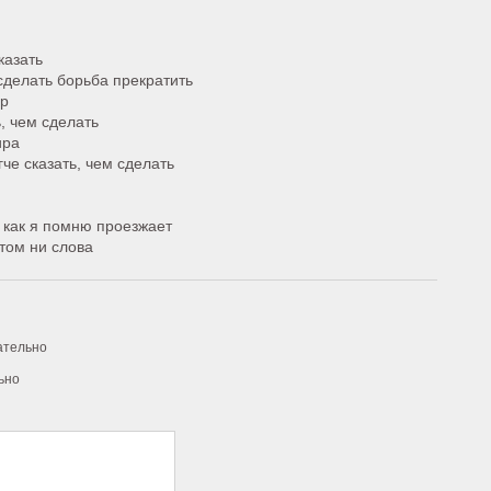
казать
делать борьба прекратить
ир
ь, чем сделать
ира
гче сказать, чем сделать
я как я помню проезжает
том ни слова
ательно
ьно