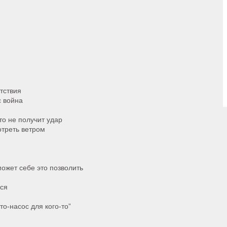
тствия
с война
то не получит удар
отреть ветром
может себе это позволить
тся
-то-насос для кого-то”