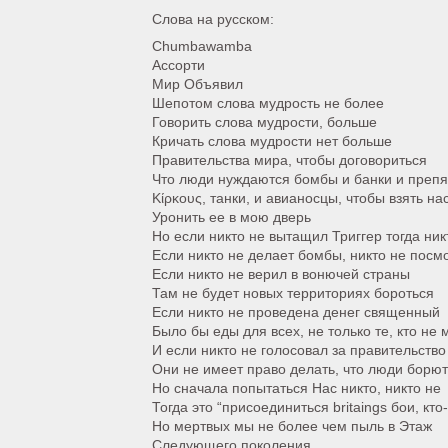
Слова на русском:
Chumbawamba
Ассорти
Мир Объявил
Шепотом слова мудрость не более
Говорить слова мудрости, больше
Кричать слова мудрости нет больше
Правительства мира, чтобы договориться
Что люди нуждаются бомбы и банки и препя
Κίρκους, танки, и авианосцы, чтобы взять на
Уронить ее в мою дверь
Но если никто не вытащил Триггер тогда ник
Если никто не делает бомбы, никто не посм
Если никто не верил в вонючей страны
Там не будет новых территориях бороться
Если никто не проведена денег священный
Было бы еды для всех, не только те, кто не 
И если никто не голосовал за правительство
Они не имеет право делать, что люди борю
Но сначала попытаться Нас никто, никто не
Тогда это “присоединиться britaings бои, кто
Но мертвых мы не более чем пыль в Этаж
Следующего поколения