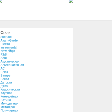
3:50
Tough Shit Wilson
3:38
Стили:
So Yesterday
80e,90e
3:38
Avant-Garde
Electro
Instrumental
New-эйдж
Black Sunday
R&B
3:58
Soul
Акустическая
Альтернативная
АС
Before Your Eyes
Блюз
В мире
4:14
Вокал
Детская
Джаз
Ready, Set, Don't Go
Классическая
Клубная
4:29
Комедийная
Латино
Мелодичная
Know Your Enemy
Метал,рок
Популярная
2:39