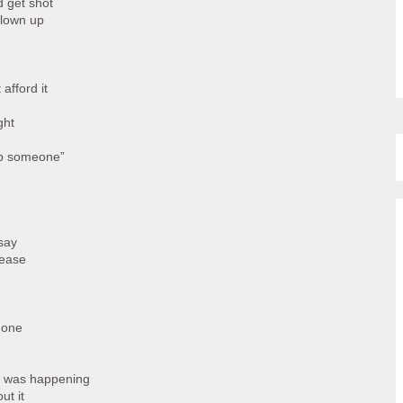
d get shot
blown up
afford it
ght
omb someone”
say
cease
done
r was happening
ut it