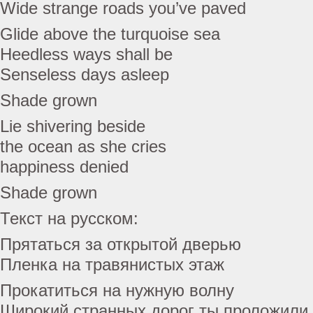
Wide strange roads you’ve paved
Glide above the turquoise sea
Heedless ways shall be
Senseless days asleep
Shade grown
Lie shivering beside
the ocean as she cries
happiness denied
Shade grown
Текст на русском:
Прятаться за открытой дверью
Пленка на травянистых этаж
Прокатиться на нужную волну
Широкий странных дорог ты проложили