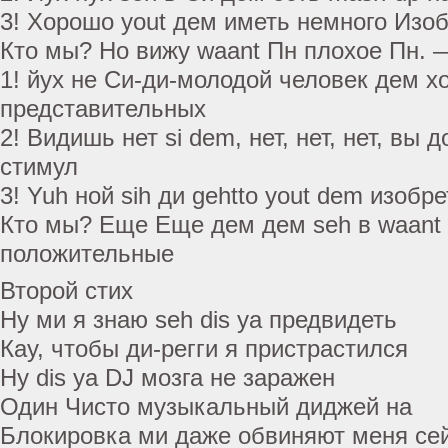
3! Хорошо yout дем иметь немного Изо
Кто мы? Но вижу waant Пн плохое Пн. —
1! йух не Си-ди-молодой человек дем 
представительных
2! Видишь нет si dem, нет, нет, нет, вы
стимул
3! Yuh ной sih ди gehtto yout dem изобр
Кто мы? Еще Еще дем дем seh в waant 
положительные
Второй стих
Ну ми я знаю seh dis ya предвидеть
Кау, чтобы ди-регги я пристрастился
Ну dis ya DJ мозга не заражен
Один Чисто музыкальный диджей на
Блокировка ми даже обвиняют меня се