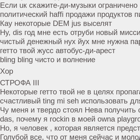
Если uк скажите-ди-музыки ограничено
политический haffi продажи продуктов пи
Кау некоторые DEM jus выселят
Ну, dis год мне есть отруби новый мисс
чистый денежный нух йух мне нужна па
гетто твой жусс автобус-ди-арест
bling bling чисто и волнение
Хор
СТРОФА III
Некоторые гетто твой не в целях пропа
счастливый ting mi seh использовать дл
Чу меня и твердо стоял Нева получить 
das, почему я rockin в моей owna playgr
Но, я человек , которая является пред
Голубой все, что от меня сейчас и мол