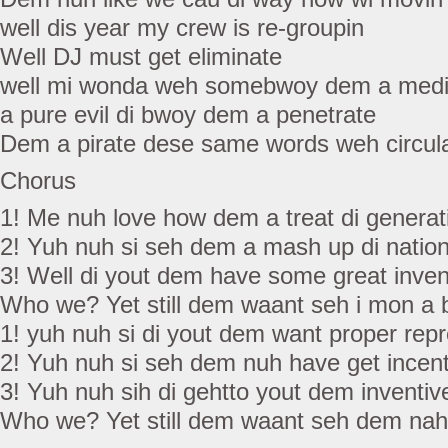
well dis year my crew is re-groupin
Well DJ must get eliminate
well mi wonda weh somebwoy dem a medi
a pure evil di bwoy dem a penetrate
Dem a pirate dese same words weh circul
Chorus
1! Me nuh love how dem a treat di generat
2! Yuh nuh si seh dem a mash up di natio
3! Well di yout dem have some great inven
Who we? Yet still dem waant seh i mon a
1! yuh nuh si di yout dem want proper rep
2! Yuh nuh si seh dem nuh have get incent
3! Yuh nuh sih di gehtto yout dem inventiv
Who we? Yet still dem waant seh dem nah t