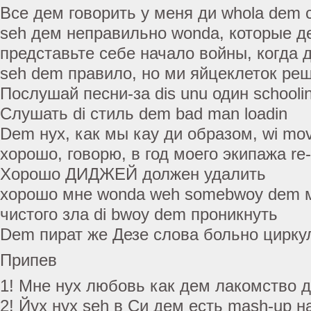
Все дем говорить у меня ди whola dem
seh дем неправильно wonda, которые д
представьте себе начало войны, когда 
seh dem правило, но ми яйцеклеток ре
Послушай песни-за dis unu один schooli
Слушать di стиль dem bad man loadin
Dem нух, как мы кау ди образом, wi mov
хорошо, говорю, в год моего экипажа re
Хорошо ДИДЖЕЙ должен удалить
хорошо мне wonda weh somebwoy dem 
чистого зла di bwoy dem проникнуть
Dem пират же Дезе слова больно цирку
Припев
1! Мне нух любовь как дем лакомство 
2! Йух нух seh в Си дем есть mash-up н