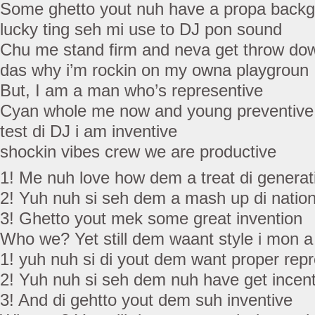
Some ghetto yout nuh have a propa back
lucky ting seh mi use to DJ pon sound
Chu me stand firm and neva get throw do
das why i’m rockin on my owna playgroun
But, I am a man who’s representive
Cyan whole me now and young preventive
test di DJ i am inventive
shockin vibes crew we are productive
1! Me nuh love how dem a treat di generat
2! Yuh nuh si seh dem a mash up di natio
3! Ghetto yout mek some great invention
Who we? Yet still dem waant style i mon 
1! yuh nuh si di yout dem want proper repr
2! Yuh nuh si seh dem nuh have get incent
3! And di gehtto yout dem suh inventive