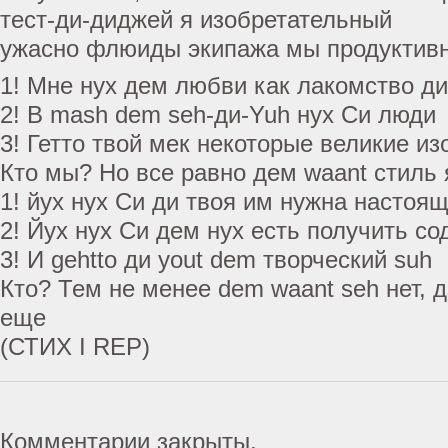
тест-ди-диджей я изобретательный
ужасно флюиды экипажа мы продуктив
1! Мне нух дем любви как лакомство д
2! В mash dem seh-ди-Yuh нух Си люди
3! Гетто твой мек некоторые великие и
Кто мы? Но все равно дем waant стиль 
1! йух нух Си ди твоя им нужна настоящ
2! Йух нух Си дем нух есть получить со
3! И gehtto ди yout dem творческий suh
Кто? Тем не менее dem waant seh нет, 
еще
(СТИХ I REP)
Комментарии закрыты.