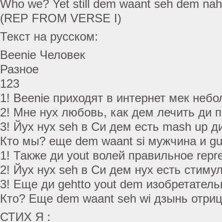
Who we? Yet still dem waant seh dem nah t
(REP FROM VERSE I)
Текст на русском:
Beenie Человек
Разное
123
1! Beenie приходят в интернет мек неб
2! Мне нух любовь, как дем лечить ди 
3! Йух нух seh в Си дем есть mash up д
Кто мы? еще dem waant si мужчина и g
1! Также ди yout волей правильное repre
2! Йух нух seh в Си дем нух есть стиму
3! Еще ди gehtto yout dem изобретател
Кто? Еще dem waant seh wi дзынь отри
СТИХ Я :