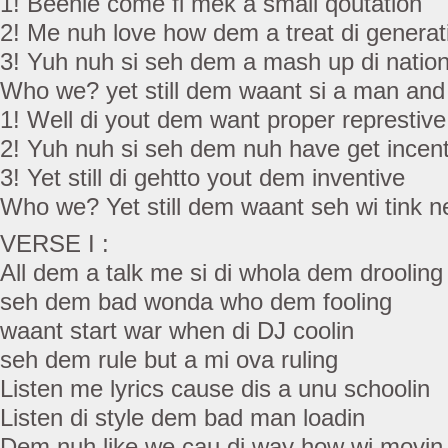
1! Beenie come fi mek a small qoutation
2! Me nuh love how dem a treat di generat
3! Yuh nuh si seh dem a mash up di natio
Who we? yet still dem waant si a man an
1! Well di yout dem want proper represtive
2! Yuh nuh si seh dem nuh have get incent
3! Yet still di gehtto yout dem inventive
Who we? Yet still dem waant seh wi tink n
VERSE I :
All dem a talk me si di whola dem drooling
seh dem bad wonda who dem fooling
waant start war when di DJ coolin
seh dem rule but a mi ova ruling
Listen me lyrics cause dis a unu schoolin
Listen di style dem bad man loadin
Dem nuh like we cau di way how wi movin