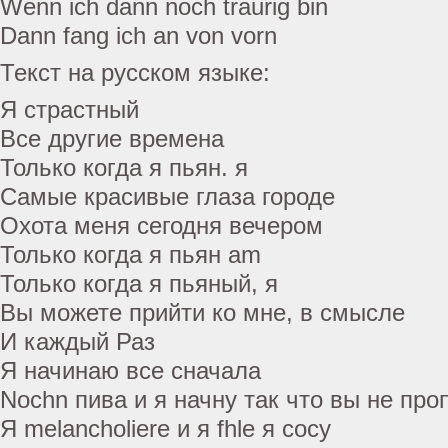
Wenn ich dann noch traurig bin
Dann fang ich an von vorn
Текст на русском языке:
Я страстный
Все другие времена
Только когда я пьян. я
Самые красивые глаза городе
Охота меня сегодня вечером
Только когда я пьян am
Только когда я пьяный, я
Вы можете прийти ко мне, в смысле
И каждый Раз
Я начинаю все сначала
Nochn пива и я начну так что вы не про
Я melancholiere и я fhle я сосу