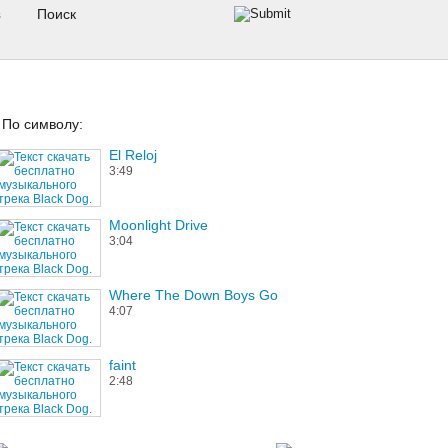
s
По символу:
El Reloj
3:49
Moonlight Drive
3:04
Where The Down Boys Go
4:07
faint
2:48
Sweethearts for Christmas