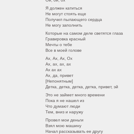
Ой, ой, ох
Я должен катиться
Не могут стоять еще
Получил пылающего сердца
Не могу заполнить
Которые на самом деле светятся глаза
Гравировка красный
Мечты о тебе
Все в моей голове
Ах, Ах, Ах, Ох
Ах, ах, ах, ах
Ах ах ах
Ах, да, привет
[Непонятным]
Детка, детка, детка, детка, привет, эй
Это не займет много времени
Пока я не нашел из
Что думают люди
Тем, вниз и наружу
Провел мои деньги
Взял мою машину
Начал рассказывать ее другу