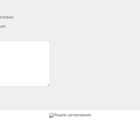
ательно
ьно