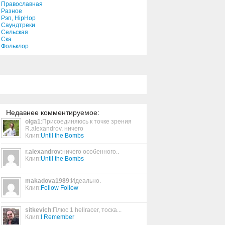
Православная
Разное
Рэп, HipHop
The Christmas Song
Саундтреки
Сельская
1:43
Ска
Фольклор
Magic Disk
4:29
Not My Friend
2:56
Недавнее комментируемое:
olga1
:Присоединяюсь к точке зрения
R.alexandrov, ничего
Gaslight
Клип:
Until the Bombs
3:03
r.alexandrov
:ничего особенного..
Клип:
Until the Bombs
Declaring Peace
2:16
makadova1989
:Идеально.
Клип:
Follow Follow
sitkevich
:Плюс 1 hellracer, тоска...
Endless Waters
Клип:
I Remember
4:11