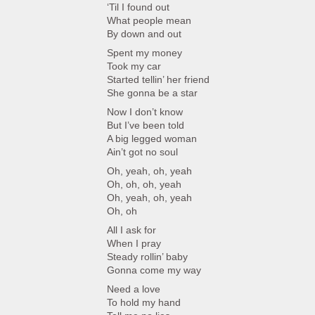
‘Til I found out
What people mean
By down and out
Spent my money
Took my car
Started tellin’ her friend
She gonna be a star
Now I don’t know
But I’ve been told
A big legged woman
Ain’t got no soul
Oh, yeah, oh, yeah
Oh, oh, oh, yeah
Oh, yeah, oh, yeah
Oh, oh
All I ask for
When I pray
Steady rollin’ baby
Gonna come my way
Need a love
To hold my hand