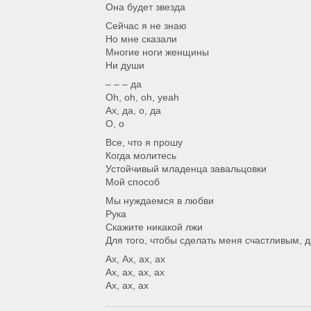
Она будет звезда
Сейчас я не знаю
Но мне сказали
Многие ноги женщины
Ни души
– – – да
Oh, oh, oh, yeah
Ах, да, о, да
О, о
Все, что я прошу
Когда молитесь
Устойчивый младенца завальцовки
Мой способ
Мы нуждаемся в любви
Рука
Скажите никакой лжи
Для того, чтобы сделать меня счастливым, д
Ах, Ах, ах, ах
Ах, ах, ах, ах
Ах, ах, ах