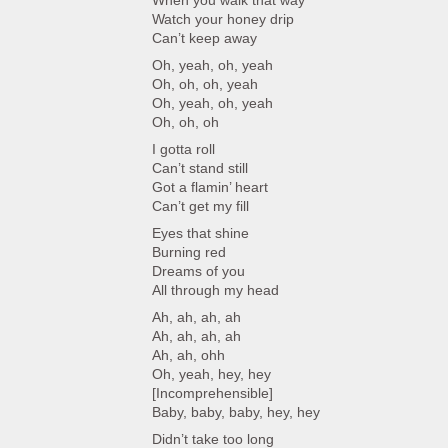
When you walk that way
Watch your honey drip
Can’t keep away
Oh, yeah, oh, yeah
Oh, oh, oh, yeah
Oh, yeah, oh, yeah
Oh, oh, oh
I gotta roll
Can’t stand still
Got a flamin’ heart
Can’t get my fill
Eyes that shine
Burning red
Dreams of you
All through my head
Ah, ah, ah, ah
Ah, ah, ah, ah
Ah, ah, ohh
Oh, yeah, hey, hey
[Incomprehensible]
Baby, baby, baby, hey, hey
Didn’t take too long