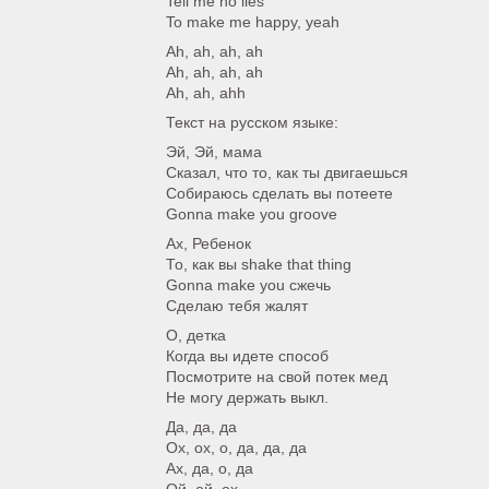
Tell me no lies
To make me happy, yeah
Ah, ah, ah, ah
Ah, ah, ah, ah
Ah, ah, ahh
Текст на русском языке:
Эй, Эй, мама
Сказал, что то, как ты двигаешься
Собираюсь сделать вы потеете
Gonna make you groove
Ах, Ребенок
То, как вы shake that thing
Gonna make you сжечь
Сделаю тебя жалят
О, детка
Когда вы идете способ
Посмотрите на свой потек мед
Не могу держать выкл.
Да, да, да
Ох, ох, о, да, да, да
Ах, да, о, да