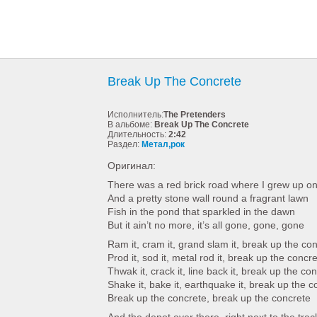
Break Up The Concrete
Исполнитель:
The Pretenders
В альбоме:
Break Up The Concrete
Длительность:
2:42
Раздел:
Метал,рок
Оригинал:
There was a red brick road where I grew up o
And a pretty stone wall round a fragrant lawn
Fish in the pond that sparkled in the dawn
But it ain’t no more, it’s all gone, gone, gone
Ram it, cram it, grand slam it, break up the co
Prod it, sod it, metal rod it, break up the concr
Thwak it, crack it, line back it, break up the co
Shake it, bake it, earthquake it, break up the c
Break up the concrete, break up the concrete