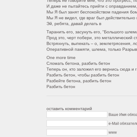
Теперь не говорите мне, что это прогресс, п
И даже не пытайтесь прийти с оправданием
Мы Я был занят беспокойством падения бо
Мы Я не видел, где враг был действительно
Эй, ребята, давай делать в
Таранить его, засунуть его, “Большого шлема
Прод это, черт побери, это металлический с
Встряхнуть, выпекать – о, землетрясения, л
Оперативной памяти, шлема, только Разрыва
One more time
Сломать бетона, разбить бетон
Теперь он, кто заложил его вернись сюда и r
Разбить бетон, чтобы разбить бетон
Разбейте бетона, разбить бетон
Разбить бетон
оставить комментарий
Ваше Имя обяз
e-Mail обязател
www