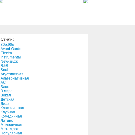
3:04
Wszystkie Cnoty
4:11
Стили:
El Shaddai
80e,90e
4:39
Avant-Garde
Electro
Instrumental
New-эйдж
Come Tomorrow
R&B
4:44
Soul
Акустическая
Альтернативная
АС
The Ubiquitous Mr.
Блюз
Lovegrove
В мире
Вокал
6:18
Детская
Джаз
Spanish Nights
Классическая
Клубная
7:01
Комедийная
Латино
Мелодичная
Jesus' Hands
Метал,рок
Популярная
2:59