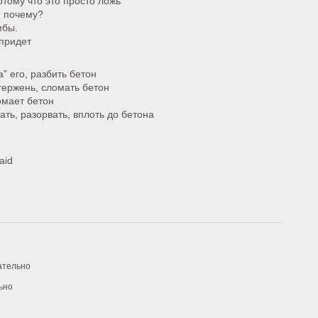
отому что это просто ложь
, почему?
мбы.
 придет
” его, разбить бетон
тержень, сломать бетон
омает бетон
ть, разорвать, вплоть до бетона
aid
ательно
ьно