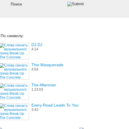
s
По символу:
DJ DJ
4:14
This Masquerade
4:54
The Afterman
1:23:03
Every Road Leads To You
3:43
Moving Day