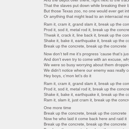
And the depot over there, right next to the trac
That the slaves put down while breaking their 
But those Texas zoo, no one would ever get int
Or anything that might lead to an interracial m
Ram it, cram it, grand slam it, break up the co
Prod it, sod it, metal rod it, break up the concr
Thwak it, crack it, line back it, break up the co
Shake it, bake it, earthquake it, break up the c
Break up the concrete, break up the concrete
Now don’t tell me it’s progress ’cause that’s just
And don’t even try to come with an excuse, wh
We were so busy worrying about them droppi
We didn’t notice where our enemy was really 
Hey boys, c’mon let’s do it
Ram it, cram it, grand slam it, break up the co
Prod it, sod it, metal rod it, break up the concr
Shake it, bake it, earthquake it, break up the c
Ram it, slam it, just cram it, break up the concr
One more time
Break up the concrete, break up the concrete
Now he who laid it come back here and raid it
Break up the concrete, break up the concrete