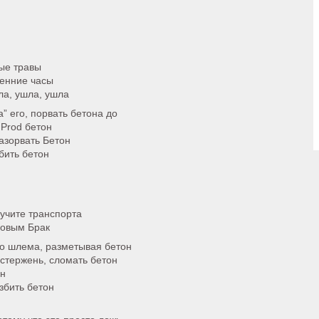
ые травы
ренние часы
шла, ушла, ушла
” его, порвать бетона до
 Prod бетон
разорвать Бетон
бить бетон
лучите транспорта
совым Брак
го шлема, разметывая бетон
 стержень, сломать бетон
он
збить бетон