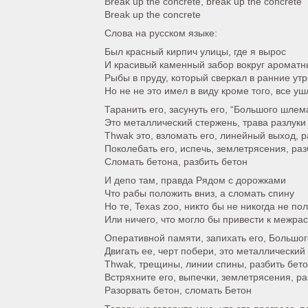
Break up the concrete, break up the concrete
Break up the concrete
Слова на русском языке:
Был красный кирпич улицы, где я вырос
И красивый каменный забор вокруг ароматн
Рыбы в пруду, который сверкал в ранние ут
Но не не это имел в виду кроме того, все у
Таранить его, засунуть его, “Большого шлема
Это металлический стержень, трава разлуки
Thwak это, взломать его, линейный выход, 
Поколебать его, испечь, землетрясения, раз
Сломать бетона, разбить бетон
И депо там, правда Рядом с дорожками
Что рабы положить вниз, а сломать спину
Но те, Texas zoo, никто бы не никогда не по
Или ничего, что могло бы привести к межра
Оперативной памяти, запихать его, Большо
Двигать ее, черт побери, это металлический
Thwak, трещины, линии спины, разбить бет
Встряхните его, выпечки, землетрясения, ра
Разорвать бетон, сломать Бетон