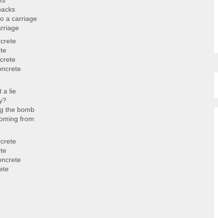
ks
backs
o a carriage
arriage
ncrete
ete
ncrete
oncrete
 a lie
y?
ng the bomb
coming from
ncrete
ete
oncrete
ete