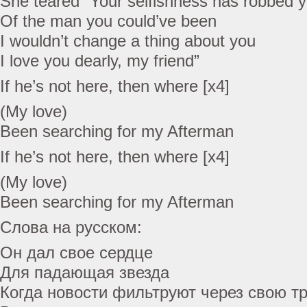
She teared “Your selfishness has robbed 
Of the man you could’ve been
I wouldn’t change a thing about you
I love you dearly, my friend”
If he’s not here, then where [x4]
(My love)
Been searching for my Afterman
If he’s not here, then where [x4]
(My love)
Been searching for my Afterman
Слова на русском:
Он дал свое сердце
Для падающая звезда
Когда новости фильтруют через свою т