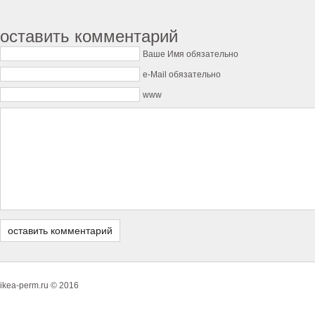
оставить комментарий
Ваше Имя обязательно
e-Mail обязательно
www
ikea-perm.ru © 2016