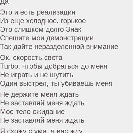
Да
Это и есть реализация
Из еще холодное, горькое
Это слишком долго Знак
Спешите мои демонстрации
Так дайте неразделенной внимание
Ок, скорость света
Turbo, чтобы добраться до меня
Не играть и не шутить
Один выстрел, ты убиваешь меня
Не держите меня ждать
Не заставляй меня ждать
Мое тело ожидание
Не заставляй меня ждать
Я схожу с ума, я вас жду