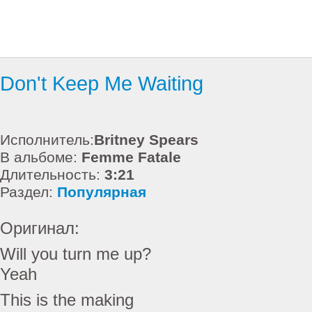
Don't Keep Me Waiting
Исполнитель:
Britney Spears
В альбоме:
Femme Fatale
Длительность:
3:21
Раздел:
Популярная
Оригинал:
Will you turn me up?
Yeah
This is the making