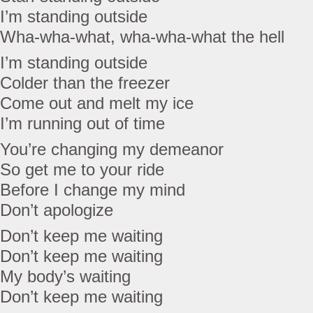
I’m standing outside
Wha-wha-what, wha-wha-what the hell
I’m standing outside
Colder than the freezer
Come out and melt my ice
I’m running out of time
You’re changing my demeanor
So get me to your ride
Before I change my mind
Don’t apologize
Don’t keep me waiting
Don’t keep me waiting
My body’s waiting
Don’t keep me waiting