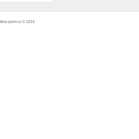
ikea-perm.ru © 2016