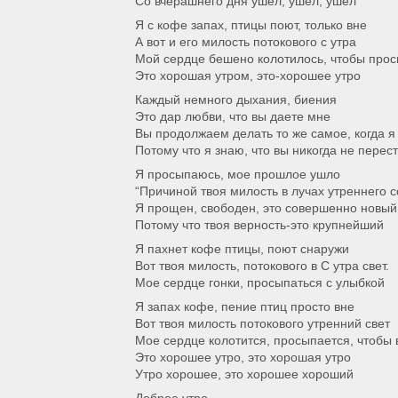
Со вчерашнего дня ушел, ушел, ушел
Я с кофе запах, птицы поют, только вне
А вот и его милость потокового с утра
Мой сердце бешено колотилось, чтобы прос
Это хорошая утром, это-хорошее утро
Каждый немного дыхания, биения
Это дар любви, что вы даете мне
Вы продолжаем делать то же самое, когда я
Потому что я знаю, что вы никогда не перес
Я просыпаюсь, мое прошлое ушло
“Причиной твоя милость в лучах утреннего 
Я прощен, свободен, это совершенно новый
Потому что твоя верность-это крупнейший
Я пахнет кофе птицы, поют снаружи
Вот твоя милость, потокового в С утра свет.
Мое сердце гонки, просыпаться с улыбкой
Я запах кофе, пение птиц просто вне
Вот твоя милость потокового утренний свет
Мое сердце колотится, просыпается, чтобы
Это хорошее утро, это хорошая утро
Утро хорошее, это хорошее хороший