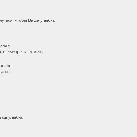
нуться, чтобы Ваша улыбка
 спал
тать смотреть на меня
солнца
 день
 ваш улыбка