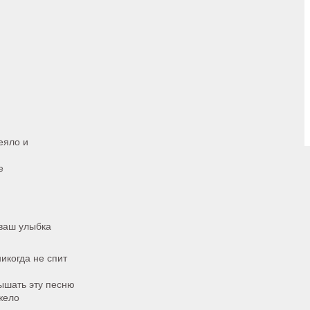
еяло и
е
 ваш улыбка
никогда не спит
ышать эту песню
жело