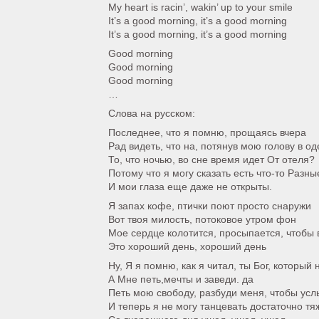
My heart is racin’, wakin’ up to your smile
It’s a good morning, it’s a good morning
It’s a good morning, it’s a good morning
Good morning
Good morning
Good morning
…
Слова на русском:
Последнее, что я помню, прощаясь вчера
Рад видеть, что на, потянув мою голову в од
То, что ночью, во сне время идет От отеля?
Потому что я могу сказать есть что-то Разны
И мои глаза еще даже не открыты.
Я запах кофе, птички поют просто снаружи
Вот твоя милость, потоковое утром фон
Мое сердце колотится, просыпается, чтобы
Это хороший день, хороший день
Ну, Я я помню, как я читал, ты Бог, который 
А Мне петь,мечты и заведи. да
Петь мою свободу, разбуди меня, чтобы усл
И теперь я не могу танцевать достаточно тя