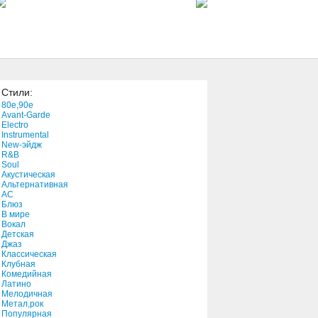
2:53
A Night Like This
3:52
Стили:
No Other Saviour
80e,90e
4:24
Avant-Garde
Electro
Instrumental
New-эйдж
US Forces
R&B
4:17
Soul
Акустическая
Альтернативная
АС
Into the Night
Блюз
В мире
3:50
Вокал
Детская
Джаз
Pride
Классическая
Клубная
4:26
Комедийная
Латино
Мелодичная
Daddy
Метал,рок
Популярная
4:34