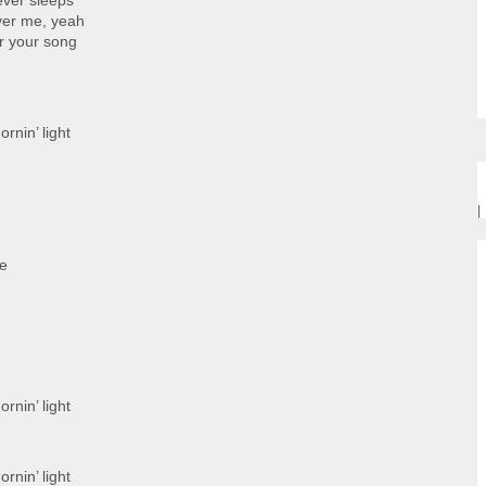
ever sleeps
over me, yeah
r your song
rnin’ light
|
me
rnin’ light
rnin’ light