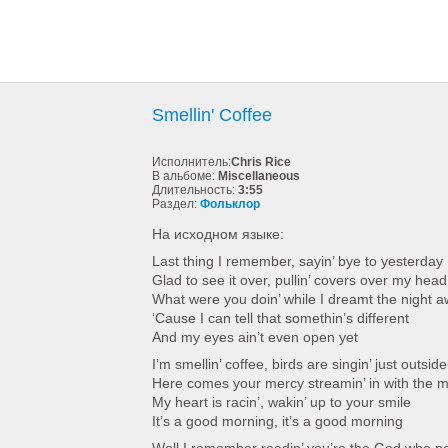
Smellin' Coffee
Исполнитель:
Chris Rice
В альбоме:
Miscellaneous
Длительность:
3:55
Раздел:
Фольклор
На исходном языке:
Last thing I remember, sayin’ bye to yesterday
Glad to see it over, pullin’ covers over my head
What were you doin’ while I dreamt the night 
‘Cause I can tell that somethin’s different
And my eyes ain’t even open yet
I’m smellin’ coffee, birds are singin’ just outside
Here comes your mercy streamin’ in with the mo
My heart is racin’, wakin’ up to your smile
It’s a good morning, it’s a good morning