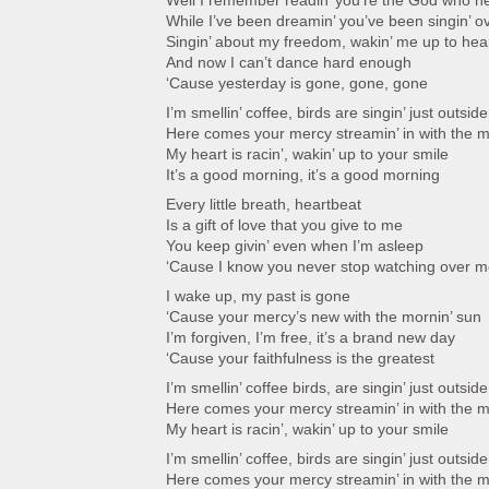
Well I remember readin’ you’re the God who n
While I’ve been dreamin’ you’ve been singin’ 
Singin’ about my freedom, wakin’ me up to hea
And now I can’t dance hard enough
‘Cause yesterday is gone, gone, gone
I’m smellin’ coffee, birds are singin’ just outside
Here comes your mercy streamin’ in with the mo
My heart is racin’, wakin’ up to your smile
It’s a good morning, it’s a good morning
Every little breath, heartbeat
Is a gift of love that you give to me
You keep givin’ even when I’m asleep
‘Cause I know you never stop watching over 
I wake up, my past is gone
‘Cause your mercy’s new with the mornin’ sun
I’m forgiven, I’m free, it’s a brand new day
‘Cause your faithfulness is the greatest
I’m smellin’ coffee birds, are singin’ just outside
Here comes your mercy streamin’ in with the mo
My heart is racin’, wakin’ up to your smile
I’m smellin’ coffee, birds are singin’ just outside
Here comes your mercy streamin’ in with the mo