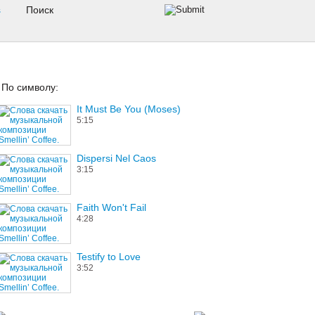
s
По символу:
It Must Be You (Moses)
5:15
Dispersi Nel Caos
3:15
Faith Won't Fail
4:28
Testify to Love
3:52
Skeleton