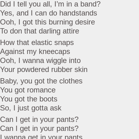
Did I tell you all, I’m in a band?
Yes, and I can do handstands
Ooh, I got this burning desire
To don that darling attire
How that elastic snaps
Against my kneecaps
Ooh, I wanna wiggle into
Your powdered rubber skin
Baby, you got the clothes
You got romance
You got the boots
So, I just gotta ask
Can I get in your pants?
Can I get in your pants?
I wanna get in your pants