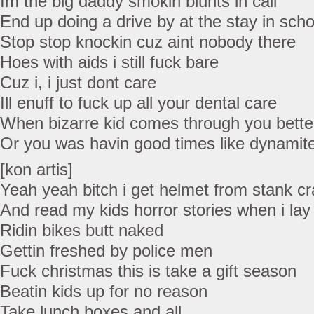
Im the big daddy smokin blunts in cali
End up doing a drive by at the stay in schoo
Stop stop knockin cuz aint nobody there
Hoes with aids i still fuck bare
Cuz i, i just dont care
Ill enuff to fuck up all your dental care
When bizarre kid comes through you bette
Or you was havin good times like dynamite
[kon artis]
Yeah yeah bitch i get helmet from stank c
And read my kids horror stories when i la
Ridin bikes butt naked
Gettin freshed by police men
Fuck christmas this is take a gift season
Beatin kids up for no reason
Take lunch boxes and all