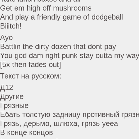
Get em high off mushrooms
And play a friendly game of dodgeball
Biiitch!
Ayo
Battlin the dirty dozen that dont pay
You god dam right punk stay outta my wa
[5x then fades out]
Текст на русском:
Д12
Другие
Грязные
Ебать толстую задницу противный грязн
Грязь, дерьмо, шлюха, грязь yeea
В конце концов