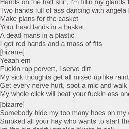
Hands on the half shit, i’m fillin my glands f
Two hands full of ass dancing with angela 
Make plans for the casket
Your head lands in a basket
A dead mans in a plastic
I got red hands and a mass of fits
[bizarre]
Yeaah em
Fuckin rap pervert, i serve dirt
My sick thoughts get all mixed up like rai
Get every nerve hurt, spot a mic and walk 
My whole click will beat your fuckin ass a
[bizarre]
Somebody hide my too many hoes on my 
Smoked all your hay who wants to start the 