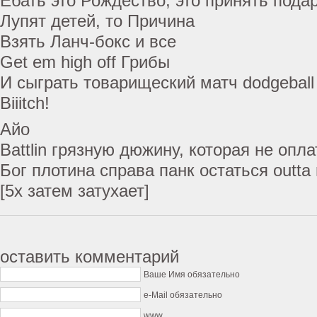
Ебать это Рождество, это принять пода
Лупят детей, то Причина
Взять Ланч-бокс и все
Get em high off Грибы
И сыграть товарищеский матч dodgeball
Biiitch!
Айо
Battlin грязную дюжину, которая не опла
Бог плотина справа панк остаться outta
[5х затем затухает]
оставить комментарий
Ваше Имя обязательно
e-Mail обязательно
www