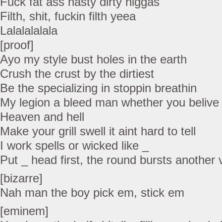
Fuck fat ass nasty dirty niggas
Filth, shit, fuckin filth yeea
Lalalalalala
[proof]
Ayo my style bust holes in the earth
Crush the crust by the dirtiest
Be the specializing in stoppin breathin
My legion a bleed man whether you belive 
Heaven and hell
Make your grill swell it aint hard to tell
I work spells or wicked like _
Put _ head first, the round bursts another 
[bizarre]
Nah man the boy pick em, stick em
[eminem]