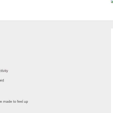
tivity
bed
we made to feel up