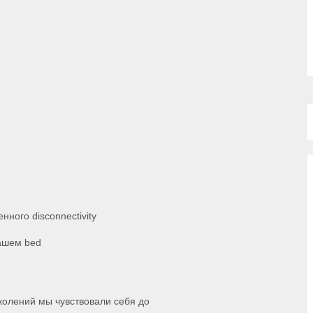
нного disconnectivity
вашем bed
колений мы чувствовали себя до