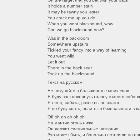
On the target that you bet with your back
It holds a number stain
It may be tawny you jester
You crack me up you do
When you went blacksound, wow
Can we go blacksound now?
Was in the backroom
Somewhere upstairs
Tickled your fancy into a way of learning
You went wild
Let it out
There in the back seat
Took up the blacksound
Текст на русском:
Не покупайте в большинстве моих снов
Я буду ваш повернуть голову с моего собстве
Я лжец, собака, разве вы не знаете
Я не буду спать, если ты в безопасности в 
Ой oh oh oh oh oh
На мантии огонь ниже
Он держит специальные названия
Это может быть, и банально потеряли на по