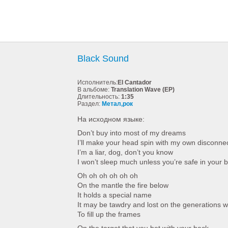
Black Sound
Исполнитель:
El Cantador
В альбоме:
Translation Wave (EP)
Длительность:
1:35
Раздел:
Метал,рок
На исходном языке:
Don’t buy into most of my dreams
I’ll make your head spin with my own disconnec
I’m a liar, dog, don’t you know
I won’t sleep much unless you’re safe in your 
Oh oh oh oh oh oh
On the mantle the fire below
It holds a special name
It may be tawdry and lost on the generations 
To fill up the frames