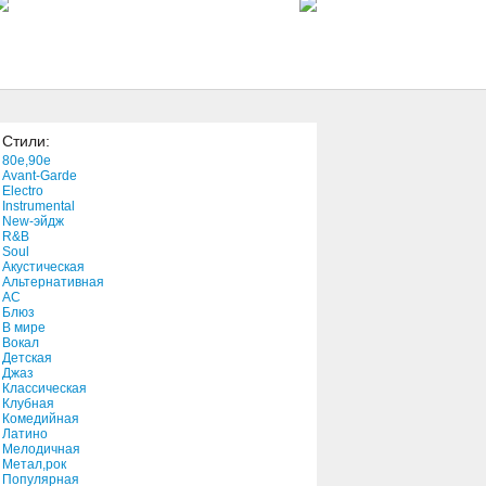
2:34
Cephallus Worm / Uncle
Henry
4:48
Стили:
The Wrong Side
80e,90e
4:16
Avant-Garde
Electro
Instrumental
New-эйдж
Skin II Skin
R&B
4:07
Soul
Акустическая
Альтернативная
АС
Allies (Reprise)
Блюз
В мире
1:12
Вокал
Детская
Джаз
#17
Классическая
Клубная
1:51
Комедийная
Латино
Мелодичная
She's Leaving Me (Because
Метал,рок
She Really Wants To)
Популярная