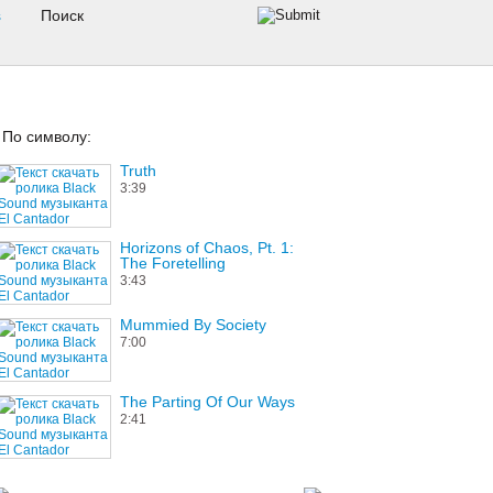
s
По символу:
Truth
3:39
Horizons of Chaos, Pt. 1:
The Foretelling
3:43
Mummied By Society
7:00
The Parting Of Our Ways
2:41
We Call on Him