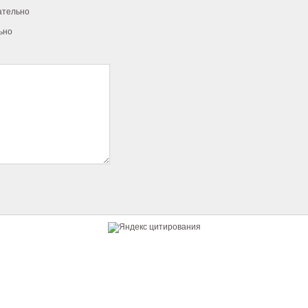
ательно
ьно