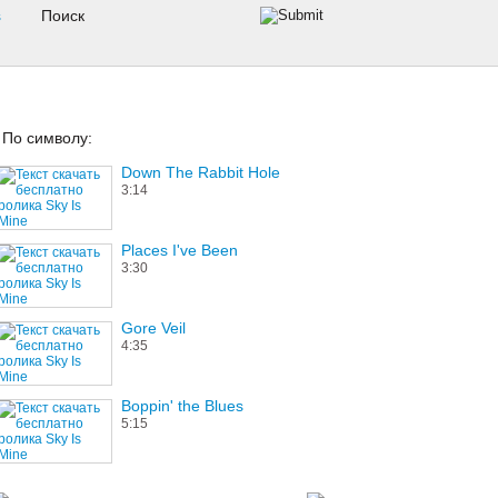
s
По символу:
Down The Rabbit Hole
3:14
Places I've Been
3:30
Gore Veil
4:35
Boppin' the Blues
5:15
123