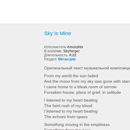
Sky Is Mine
Исполнитель:
Amorphis
В альбоме:
Skyforger
Длительность:
4:22
Раздел:
Метал,рок
Оригинальный текст музыкальной композици
From my world the sun faded
And the moon from my sky was gone with star
I came home to a bleak room of sorrow
Forsaken house, place of grief, in solitude
I listened to my heart beating
The faint rush of my blood
I listened to my heart beating
The echoes from space
Something moving in the emptiness