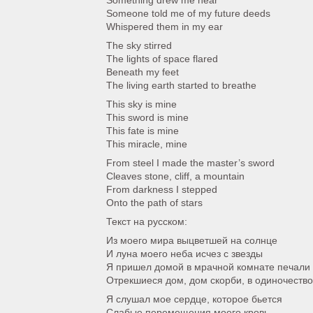
Something drew me near
Someone told me of my future deeds
Whispered them in my ear
The sky stirred
The lights of space flared
Beneath my feet
The living earth started to breathe
This sky is mine
This sword is mine
This fate is mine
This miracle, mine
From steel I made the master’s sword
Cleaves stone, cliff, a mountain
From darkness I stepped
Onto the path of stars
Текст на русском:
Из моего мира выцветшей на солнце
И луна моего неба исчез с звезды
Я пришел домой в мрачной комнате печали
Отрекшиеся дом, дом скорби, в одиночество
Я слушал мое сердце, которое бьется
Слабые перемещения моего кровь