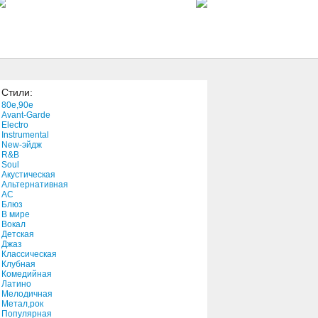
3:02
In The Bleak Mid-Winter
4:14
Стили:
Darkside
80e,90e
2:50
Avant-Garde
Electro
Instrumental
New-эйдж
Just One Kiss
R&B
3:36
Soul
Акустическая
Альтернативная
АС
It's Mine
Блюз
В мире
3:33
Вокал
Детская
Джаз
Away
Классическая
Клубная
3:13
Комедийная
Латино
Мелодичная
I Am Ready
Метал,рок
Популярная
0:11