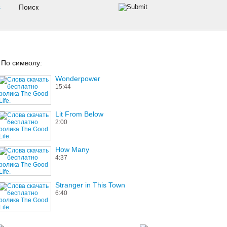
s
По символу:
Wonderpower
15:44
Lit From Below
2:00
How Many
4:37
Stranger in This Town
6:40
Swing Down Chariot