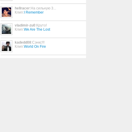
hellracer
:На сильную 3...
Haven't Told You
Клип:
I Remember
3:46
vladimir-zu0
:Круто!
Клип:
We Are The Lost
Reencarnacion
4:41
kadedd08
:Сэнкс!!!
Клип:
World On Fire
Boo
3:59
Intro (Unrestricted)
2:13
Elouise (to The Tune Of
Growin' Up)
1:05
Not Satisfied
5:16