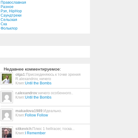
Православная
Разное
Рэп, HipHop
Come on and Sing
Саундтреки
Сельская
1:01
Ска
Фольклор
Healing
4:20
Its Not My Time
3:56
Недавнее комментируемое:
olga1
:Присоединяюсь к точке зрения
R.alexandrov, ничего
Mister Sandman
Клип:
Until the Bombs
3:02
r.alexandrov
:ничего особенного..
Клип:
Until the Bombs
His Eye Is On the Sparrow
7:26
makadova1989
:Идеально.
Клип:
Follow Follow
sitkevich
:Плюс 1 hellracer, тоска...
Everything Impossible
Клип:
I Remember
3:36