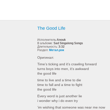
The Good Life
Исполнитель:
Anouk
В альбоме:
Sad Singalong Songs
Длительность:
3:32
Раздел:
Метал,рок
Оригинал:
Time’s ticking and it’s crawling forward
turns boys into men, it’s awkward
the good life
time to live and a time to die
time to fall and a time to fight
the good life
Every word is just another lie
i wonder why i do even try
‘im wishing that someone was near me now