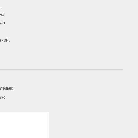
н
но
мал
ений.
ательно
ьно