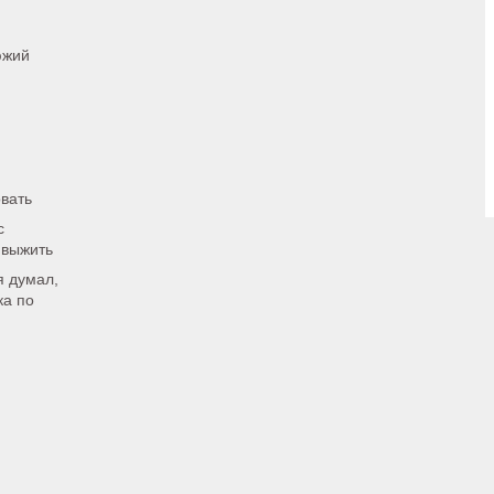
южий
овать
с
у выжить
я думал,
ка по