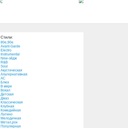
5:30
You Know What (Remix)
3:52
Стили:
Black Sound
80e,90e
1:35
Avant-Garde
Electro
Instrumental
New-эйдж
The Moon And St.
R&B
Christopher
Soul
4:21
Акустическая
Альтернативная
АС
Never Be That High
Блюз
В мире
4:08
Вокал
Детская
Джаз
1000 Souls
Классическая
Клубная
4:02
Комедийная
Латино
Мелодичная
All Is Forgiven
Метал,рок
Популярная
4:10