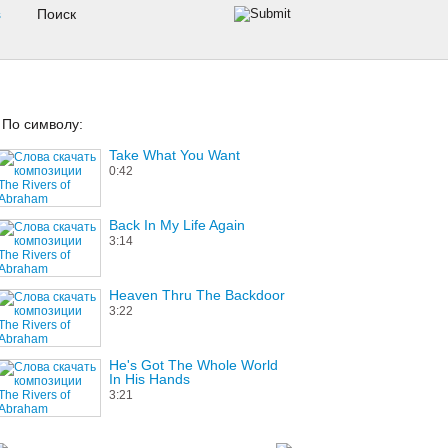
s
По символу:
Take What You Want
0:42
Back In My Life Again
3:14
Heaven Thru The Backdoor
3:22
He's Got The Whole World
In His Hands
3:21
This Life Is Killing Me