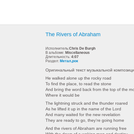
The Rivers of Abraham
Исполнитель:
Chris De Burgh
В альбоме:
Miscellaneous
Длительность:
4:07
Раздел:
Метал,рок
Оригинальный текст музыкальной композици
He walked alone up the rocky road
To find the place, to read the stone
And bring the word back from the top of the m
Where it would be
The lightning struck and the thunder roared
As he lifted it up in the name of the Lord
And many waited for the new revelation
They are ready to go, they’re going home
And the rivers of Abraham are running free