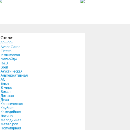
2:52
No Matter
4:24
Стили:
I Don't Like
80e,90e
3:37
Avant-Garde
Electro
Instrumental
New-эйдж
Can Do It
R&B
4:32
Soul
Акустическая
Альтернативная
АС
News At Ten
Блюз
В мире
3:24
Вокал
Детская
Джаз
Hunter
Классическая
Клубная
4:17
Комедийная
Латино
Мелодичная
Don't Rock the Jukebox
Метал,рок
Популярная
2:52