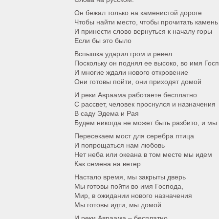
Он бежал только на каменистой дороге
Чтобы найти место, чтобы прочитать камень
И принести слово вернуться к началу горы
Если бы это было
Вспышка ударил гром и ревел
Поскольку он поднял ее высоко, во имя Гос
И многие ждали нового откровение
Они готовы пойти, они приходят домой
И реки Авраама работаете бесплатно
С рассвет, человек проснулся и назначения
В саду Эдема и Рая
Будем никогда не может быть разбито, и мы
Пересекаем мост для серебра птица
И попрощаться нам любовь
Нет неба или океана в том месте мы идем
Как семена на ветер
Настало время, мы закрыты дверь
Мы готовы пойти во имя Господа,
Мир, в ожидании нового назначения
Мы готовы идти, мы домой
И реки Авраама – бесплатно