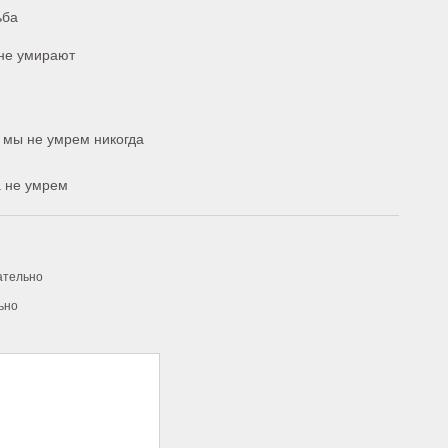
ьба
 не умирают
 мы не умрем никогда
а не умрем
ательно
ьно