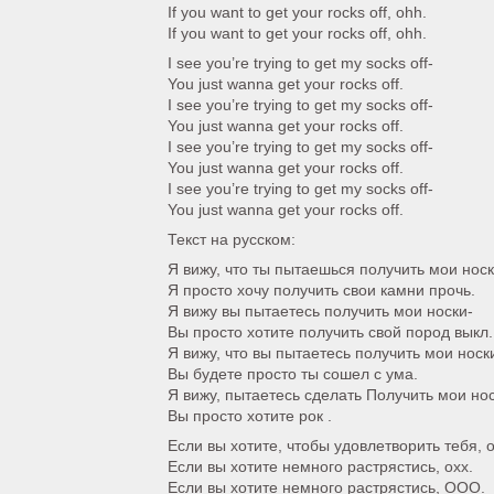
If you want to get your rocks off, ohh.
If you want to get your rocks off, ohh.
I see you’re trying to get my socks off-
You just wanna get your rocks off.
I see you’re trying to get my socks off-
You just wanna get your rocks off.
I see you’re trying to get my socks off-
You just wanna get your rocks off.
I see you’re trying to get my socks off-
You just wanna get your rocks off.
Текст на русском:
Я вижу, что ты пытаешься получить мои нос
Я просто хочу получить свои камни прочь.
Я вижу вы пытаетесь получить мои носки-
Вы просто хотите получить свой пород выкл.
Я вижу, что вы пытаетесь получить мои носк
Вы будете просто ты сошел с ума.
Я вижу, пытаетесь сделать Получить мои нос
Вы просто хотите рок .
Если вы хотите, чтобы удовлетворить тебя, о
Если вы хотите немного растрястись, охх.
Если вы хотите немного растрястись, ООО.