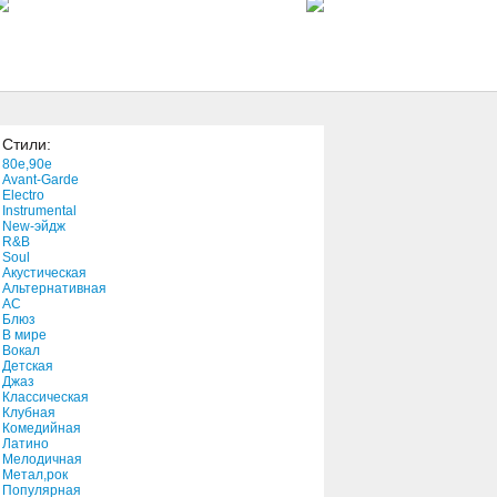
4:09
Miners
2:16
Стили:
Love me like a hurricane
80e,90e
2:44
Avant-Garde
Electro
Instrumental
New-эйдж
The Gods Love Nubia
R&B
4:28
Soul
Акустическая
Альтернативная
АС
You're A Mean One, Mr.
Блюз
Grinch
В мире
Вокал
4:12
Детская
Джаз
We Three Kings
Классическая
Клубная
2:32
Комедийная
Латино
Мелодичная
Lovegrass
Метал,рок
Популярная
2:45