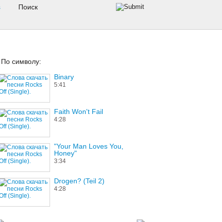
s
По символу:
Binary
5:41
Faith Won't Fail
4:28
"Your Man Loves You,
Honey"
3:34
Drogen? (Teil 2)
4:28
Rough-Housin'