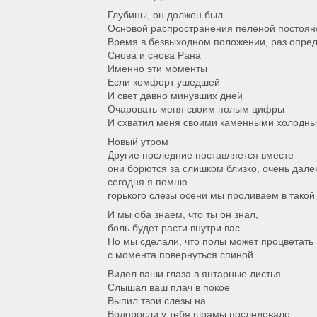
Глубины, он должен был
Основой распространения пеленой постоян
Время в безвыходном положении, раз опре
Снова и снова Рана
Именно эти моменты
Если комфорт ушедшей
И свет давно минувших дней
Очаровать меня своим полым цифры
И схватил меня своими каменными холодны
Новый утром
Другие последние поставляется вместе
они борются за слишком близко, очень дале
сегодня я помню
горького слезы осени мы проливаем в такой
И мы оба знаем, что ты он знал,
боль будет расти внутри вас
Но мы сделали, что полы может процветать
с момента повернуться спиной.
Видел ваши глаза в янтарные листья
Слышал ваш плач в покое
Выпил твои слезы на
Водоросли у тебя шрамы последовало.