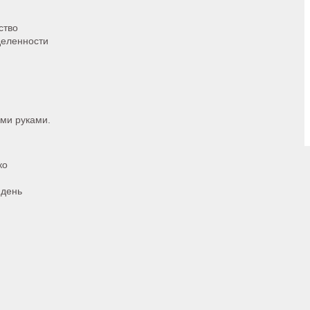
ство
деленности
ми руками.
ко
 день