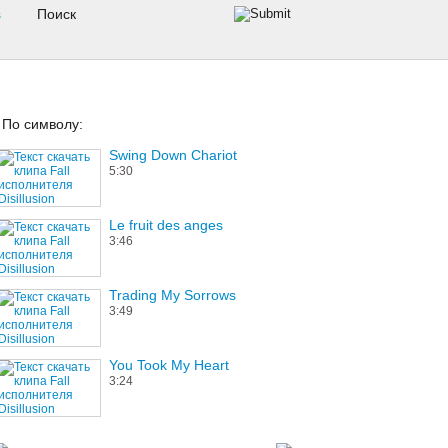
s
По символу:
Swing Down Chariot
5:30
Le fruit des anges
3:46
Trading My Sorrows
3:49
You Took My Heart
3:24
Symphony For Mad World