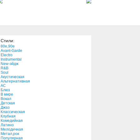
5:38
Blue Suede Shoes
3:11
Стили:
1000 Souls
80e,90e
4:02
Avant-Garde
Electro
Instrumental
New-эйдж
Dooley
R&B
1:33
Soul
Акустическая
Альтернативная
АС
Stand Together
Блюз
В мире
1:18
Вокал
Детская
Джаз
Blindfold (Spetsnaz Remix)
Классическая
Клубная
10:00
Комедийная
Латино
Мелодичная
Steel And Feathers (Don't
Метал,рок
Ever)
Популярная