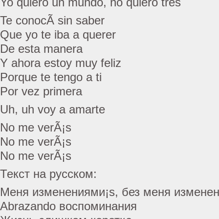
Yo quiero un mundo, no quiero tres
Te conocÃ­ sin saber
Que yo te iba a querer
De esta manera
Y ahora estoy muy feliz
Porque te tengo a ti
Por vez primera
Uh, uh voy a amarte
No me verÃ¡s
No me verÃ¡s
No me verÃ¡s
Текст на русском:
Меня изменениями¡s, без меня измене
Abrazando воспоминания