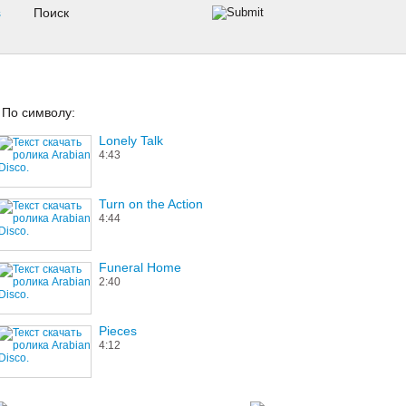
s
По символу:
Lonely Talk
4:43
Turn on the Action
4:44
Funeral Home
2:40
Pieces
4:12
The Same Lame Story