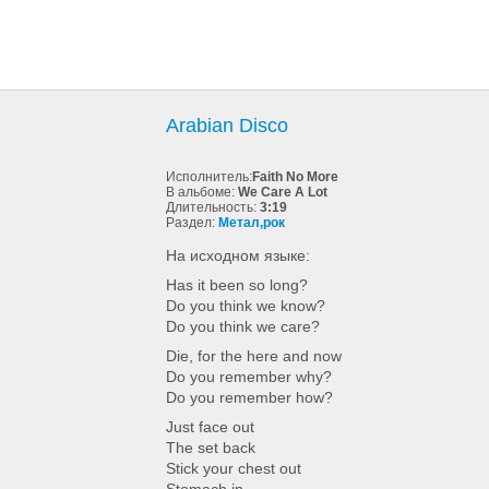
Arabian Disco
Исполнитель:
Faith No More
В альбоме:
We Care A Lot
Длительность:
3:19
Раздел:
Метал,рок
На исходном языке:
Has it been so long?
Do you think we know?
Do you think we care?
Die, for the here and now
Do you remember why?
Do you remember how?
Just face out
The set back
Stick your chest out