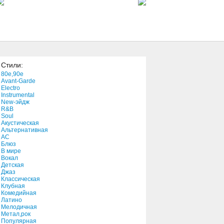
2:13
Something's Gotta Give
8:48
Стили:
Anti-social
80e,90e
4:49
Avant-Garde
Electro
Instrumental
New-эйдж
Todo A Pulmon
R&B
4:24
Soul
Акустическая
Альтернативная
АС
Last Laugh
Блюз
В мире
2:09
Вокал
Детская
Джаз
Meagan's Gypsy Eyes
Классическая
Клубная
3:25
Комедийная
Латино
Мелодичная
Baptized
Метал,рок
Популярная
3:25