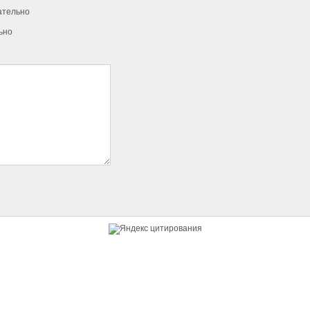
ательно
ьно