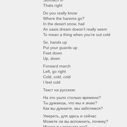
Stomach in
Thats right
Do you really know
Where the harems go?
In the desert snow, hail
An oasis dream doesn’t really seem
To mean a thing when you’re out cold
So, hands up
Put your guards up
Feet down
Up, down
Forward march
Left, go right
Cold, cold, cold
I feel cold
Текст на русском:
На это ушло столько времени?
Ты думаешь, что мы я знаю?
Как вы думаете, мы заботимся?
Умереть, для здесь и сейчас
Можете ли вы вспомнить, почему?
Может вы помните как?