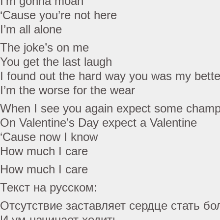
I’m gonna moan
‘Cause you’re not here
I’m all alone
The joke’s on me
You get the last laugh
I found out the hard way you was my bette
I’m the worse for the wear
When I see you again expect some cham
On Valentine’s Day expect a Valentine
‘Cause now I know
How much I care
How much I care
Текст на русском:
Отсутствие заставляет сердце стать б
И ум начинает ходить