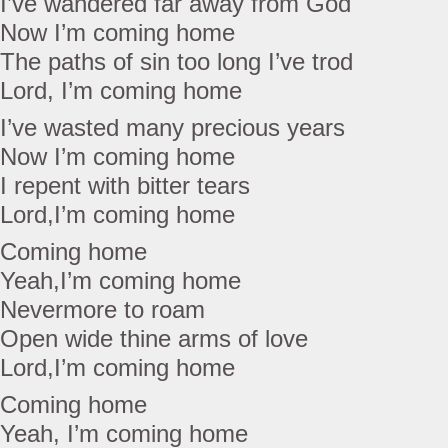
I’ve wandered far away from God
Now I’m coming home
The paths of sin too long I’ve trod
Lord, I’m coming home
I’ve wasted many precious years
Now I’m coming home
I repent with bitter tears
Lord,I’m coming home
Coming home
Yeah,I’m coming home
Nevermore to roam
Open wide thine arms of love
Lord,I’m coming home
Coming home
Yeah, I’m coming home