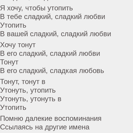
Я хочу, чтобы утопить
В тебе сладкий, сладкий любви
Утопить
В вашей сладкий, сладкий любви
Хочу тонут
В его сладкий, сладкий любви
Тонут
В его сладкий, сладкая любовь
Тонут, тонут в
Утонуть, утопить
Утонуть, утонуть в
Утопить
Помню далекие воспоминания
Ссылаясь на другие имена