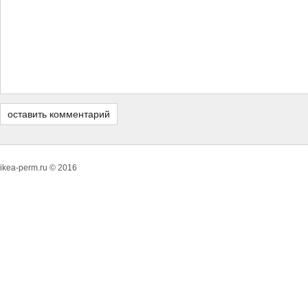
ikea-perm.ru © 2016