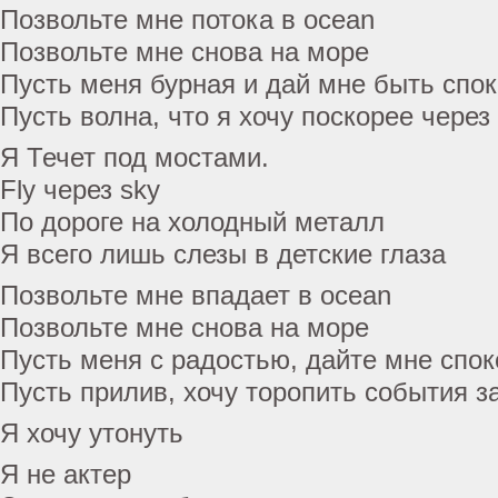
Позвольте мне потока в ocean
Позвольте мне снова на море
Пусть меня бурная и дай мне быть спо
Пусть волна, что я хочу поскорее через
Я Течет под мостами.
Fly через sky
По дороге на холодный металл
Я всего лишь слезы в детские глаза
Позвольте мне впадает в ocean
Позвольте мне снова на море
Пусть меня с радостью, дайте мне спо
Пусть прилив, хочу торопить события з
Я хочу утонуть
Я не актер