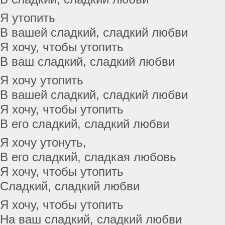
Я утопить
В вашей сладкий, сладкий любви
Я хочу, чтобы утопить
В ваш сладкий, сладкий любви
Я хочу утопить
В вашей сладкий, сладкий любви
Я хочу, чтобы утопить
В его сладкий, сладкий любви
Я хочу утонуть,
В его сладкий, сладкая любовь
Я хочу, чтобы утопить
Сладкий, сладкий любви
Я хочу, чтобы утопить
На ваш сладкий, сладкий любви