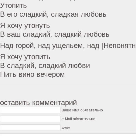
Утопить
В его сладкий, сладкая любовь
Я хочу утонуть
В ваш сладкий, сладкий любовь
Над горой, над ущельем, над [Непонятн
Я хочу утопить
В сладкий, сладкий любви
Пить вино вечером
оставить комментарий
Ваше Имя обязательно
e-Mail обязательно
www