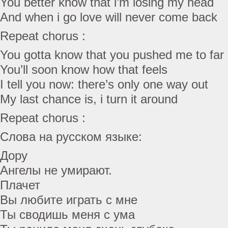
You better know that i’m losing my head
And when i go love will never come back
Repeat chorus :
You gotta know that you pushed me to far
You’ll soon know how that feels
I tell you now: there’s only one way out
My last chance is, i turn it around
Repeat chorus :
Слова на русском языке:
Дору
Ангелы не умирают.
Плачет
Вы любите играть с мне
Ты сводишь меня с ума