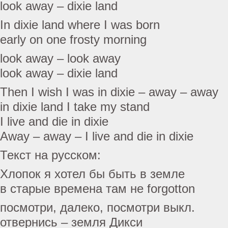
look away – dixie land
In dixie land where I was born
early on one frosty morning
look away – look away
look away – dixie land
Then I wish I was in dixie – away – away
in dixie land I take my stand
I live and die in dixie
Away – away – I live and die in dixie
Текст на русском:
Хлопок я хотел бы быть в земле
в старые времена там не forgotton
посмотри, далеко, посмотри выкл.
отвернись – земля Дикси