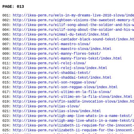
PAGE: 013
001:
http://ikea-perm.ru/eels-in-my-dreams-live-2010-slova/ind
002:
http://ikea-perm.ru/eighteen-visions-the-sweetest-memory-
003:
http://ikea-perm.ru/eilif-song-about-the-soldier-and-his-
004:
http://ikea-perm.ru/eilif-song-about-the-soldier-and-his-
005:
http://ikea-perm.ru/einmal-du-tekst/index.html
006:
http://ikea-perm.ru/el-cantador-black-sound-tekst/index.h
007:
http://ikea-perm.ru/el-maestro-slova/
008:
http://ikea-perm.ru/el-maestro-slova/index.html
009:
http://ikea-perm.ru/el-manny-flores-tekst/
010:
http://ikea-perm.ru/el-manny-flores-tekst/index.html
011:
http://ikea-perm.ru/el-reloj-slova/
012:
http://ikea-perm.ru/el-reloj-slova/index.html
013:
http://ikea-perm.ru/el-shaddai-tekst/
014:
http://ikea-perm.ru/el-shaddai-tekst/index.html
015:
http://ikea-perm.ru/el-son-reggae-slova/
016:
http://ikea-perm.ru/el-son-reggae-slova/index.html
017:
http://ikea-perm.ru/el-ultimo-en-la-fila-slova/
018:
http://ikea-perm.ru/el-ultimo-en-la-fila-slova/index.html
019:
http://ikea-perm.ru/elfin-saddle-invocation-slova/index.h
020:
http://ikea-perm.ru/elias-slova/
021:
http://ikea-perm.ru/elias-slova/index.html
022:
http://ikea-perm.ru/eligh-amp-live-whats-in-a-name-tekst/
023:
http://ikea-perm.ru/eligh-amp-live-whats-in-a-name-tekst/
024:
http://ikea-perm.ru/elizabeth-ii-requiem-for-the-innocent
025:
http://ikea-perm.ru/elizabeth-ii-requiem-for-the-innocent