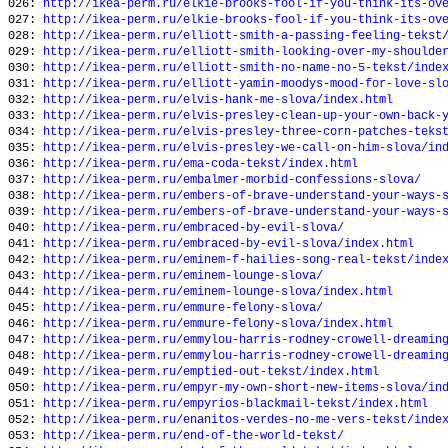
026:
http://ikea-perm.ru/elkie-brooks-fool-if-you-think-its-ov
027:
http://ikea-perm.ru/elkie-brooks-fool-if-you-think-its-ov
028:
http://ikea-perm.ru/elliott-smith-a-passing-feeling-tekst
029:
http://ikea-perm.ru/elliott-smith-looking-over-my-shoulde
030:
http://ikea-perm.ru/elliott-smith-no-name-no-5-tekst/inde
031:
http://ikea-perm.ru/elliott-yamin-moodys-mood-for-love-sl
032:
http://ikea-perm.ru/elvis-hank-me-slova/index.html
033:
http://ikea-perm.ru/elvis-presley-clean-up-your-own-back-
034:
http://ikea-perm.ru/elvis-presley-three-corn-patches-teks
035:
http://ikea-perm.ru/elvis-presley-we-call-on-him-slova/in
036:
http://ikea-perm.ru/ema-coda-tekst/index.html
037:
http://ikea-perm.ru/embalmer-morbid-confessions-slova/
038:
http://ikea-perm.ru/embers-of-brave-understand-your-ways-
039:
http://ikea-perm.ru/embers-of-brave-understand-your-ways-
040:
http://ikea-perm.ru/embraced-by-evil-slova/
041:
http://ikea-perm.ru/embraced-by-evil-slova/index.html
042:
http://ikea-perm.ru/eminem-f-hailies-song-real-tekst/inde
043:
http://ikea-perm.ru/eminem-lounge-slova/
044:
http://ikea-perm.ru/eminem-lounge-slova/index.html
045:
http://ikea-perm.ru/emmure-felony-slova/
046:
http://ikea-perm.ru/emmure-felony-slova/index.html
047:
http://ikea-perm.ru/emmylou-harris-rodney-crowell-dreamin
048:
http://ikea-perm.ru/emmylou-harris-rodney-crowell-dreamin
049:
http://ikea-perm.ru/emptied-out-tekst/index.html
050:
http://ikea-perm.ru/empyr-my-own-short-new-items-slova/in
051:
http://ikea-perm.ru/empyrios-blackmail-tekst/index.html
052:
http://ikea-perm.ru/enanitos-verdes-no-me-vers-tekst/inde
053:
http://ikea-perm.ru/end-of-the-world-tekst/