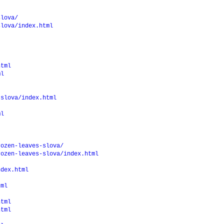
slova/
slova/index.html
html
ml
-slova/index.html
ml
rozen-leaves-slova/
rozen-leaves-slova/index.html
ndex.html
tml
html
html