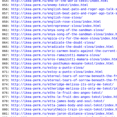
054:
http://ikea-perm.ru/end-of-the-world-tekst/index.html
055:
http://ikea-perm.ru/enemy-tekst/index.html
056:
http://ikea-perm.ru/english-beat-pato-and-roger-ago-talk-
057:
http://ikea-perm.ru/english-beat-pato-and-roger-ago-talk-
058:
http://ikea-perm.ru/english-rose-slova/
059:
http://ikea-perm.ru/english-rose-slova/index.html
060:
http://ikea-perm.ru/entrepreneur-slova/index.html
061:
http://ikea-perm.ru/enya-song-of-the-sandman-slova/
062:
http://ikea-perm.ru/enya-song-of-the-sandman-slova/index.
063:
http://ikea-perm.ru/epica-cry-for-the-moon-slova/index.ht
064:
http://ikea-perm.ru/eradicate-the-doubt-slova/
065:
http://ikea-perm.ru/eradicate-the-doubt-slova/index.html
066:
http://ikea-perm.ru/eric-carmen-boats-against-the-current
067:
http://ikea-perm.ru/eros-ramazzotti-mamara-slova/
068:
http://ikea-perm.ru/eros-ramazzotti-mamara-slova/index.ht
069:
http://ikea-perm.ru/es-posthumus-mosane-tekst/index.html
070:
http://ikea-perm.ru/estoy-a-punto-slova/
071:
http://ikea-perm.ru/estoy-a-punto-slova/index.html
072:
http://ikea-perm.ru/eternal-tears-of-sorrow-beneath-the-f
073:
http://ikea-perm.ru/eternal-tears-of-sorrow-beneath-the-f
074:
http://ikea-perm.ru/etheridge-melissa-its-only-me-tekst/
075:
http://ikea-perm.ru/etheridge-melissa-its-only-me-tekst/i
076:
http://ikea-perm.ru/eths-le-fruit-des-anges-tekst/
077:
http://ikea-perm.ru/eths-le-fruit-des-anges-tekst/index.h
078:
http://ikea-perm.ru/etta-james-body-and-soul-tekst/
079:
http://ikea-perm.ru/etta-james-body-and-soul-tekst/index.
080:
http://ikea-perm.ru/eurythmics-train-in-vain-tekst/index.
081:
http://ikea-perm.ru/evan-jaron-distance-slova/index.html